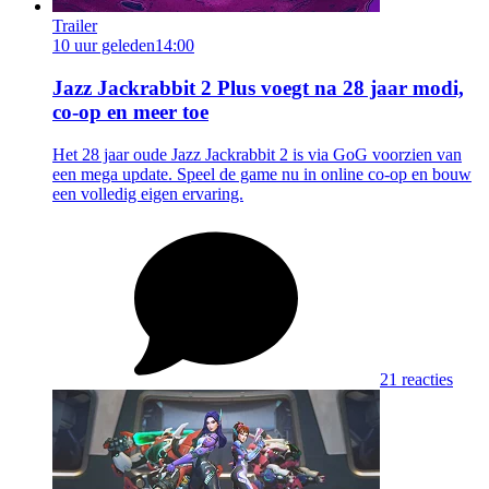
Trailer
10 uur geleden
14:00
Jazz Jackrabbit 2 Plus voegt na 28 jaar modi,
co-op en meer toe
Het 28 jaar oude Jazz Jackrabbit 2 is via GoG voorzien van
een mega update. Speel de game nu in online co-op en bouw
een volledig eigen ervaring.
21 reacties