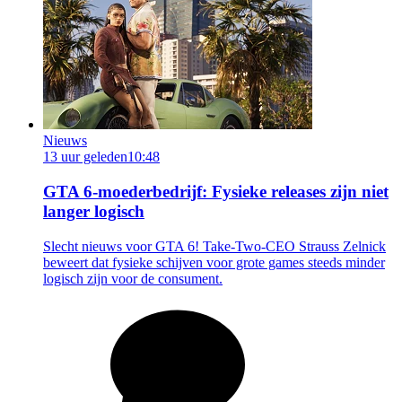
Nieuws
13 uur geleden
10:48
GTA 6-moederbedrijf: Fysieke releases zijn niet
langer logisch
Slecht nieuws voor GTA 6! Take-Two-CEO Strauss Zelnick
beweert dat fysieke schijven voor grote games steeds minder
logisch zijn voor de consument.