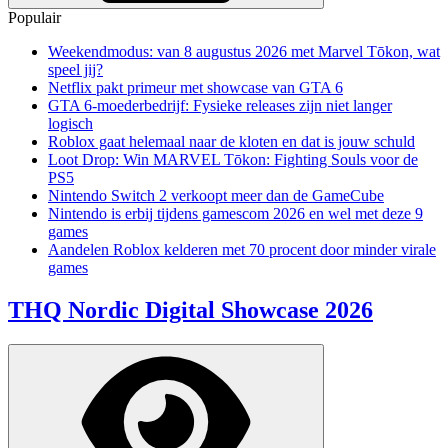
Populair
Weekendmodus: van 8 augustus 2026 met Marvel Tōkon, wat
speel jij?
Netflix pakt primeur met showcase van GTA 6
GTA 6-moederbedrijf: Fysieke releases zijn niet langer
logisch
Roblox gaat helemaal naar de kloten en dat is jouw schuld
Loot Drop: Win MARVEL Tōkon: Fighting Souls voor de
PS5
Nintendo Switch 2 verkoopt meer dan de GameCube
Nintendo is erbij tijdens gamescom 2026 en wel met deze 9
games
Aandelen Roblox kelderen met 70 procent door minder virale
games
THQ Nordic Digital Showcase 2026