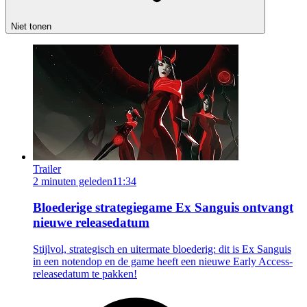
Niet tonen
Trailer
2 minuten geleden
11:34
Bloederige strategiegame Ex Sanguis ontvangt
nieuwe releasedatum
Stijlvol, strategisch en uitermate bloederig: dit is Ex Sanguis
in een notendop en de game heeft een nieuwe Early Access-
releasedatum te pakken!