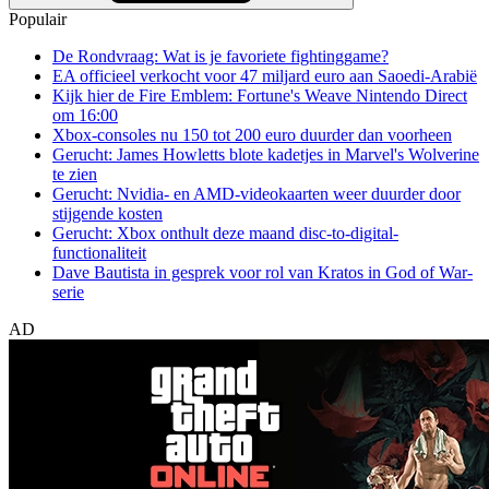
Populair
De Rondvraag: Wat is je favoriete fightinggame?
EA officieel verkocht voor 47 miljard euro aan Saoedi-Arabië
Kijk hier de Fire Emblem: Fortune's Weave Nintendo Direct
om 16:00
Xbox-consoles nu 150 tot 200 euro duurder dan voorheen
Gerucht: James Howletts blote kadetjes in Marvel's Wolverine
te zien
Gerucht: Nvidia- en AMD-videokaarten weer duurder door
stijgende kosten
Gerucht: Xbox onthult deze maand disc-to-digital-
functionaliteit
Dave Bautista in gesprek voor rol van Kratos in God of War-
serie
AD