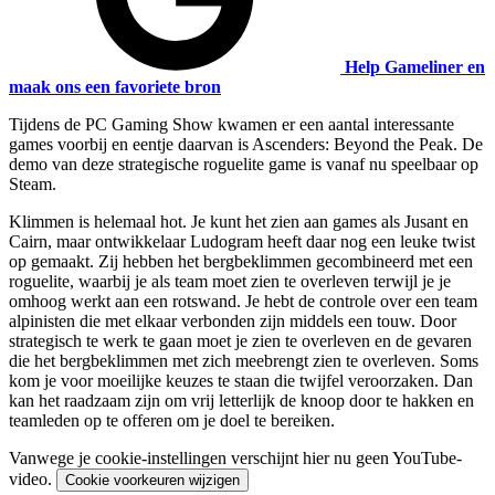
Help Gameliner en
maak ons een favoriete bron
Tijdens de PC Gaming Show kwamen er een aantal interessante
games voorbij en eentje daarvan is Ascenders: Beyond the Peak. De
demo van deze strategische roguelite game is vanaf nu speelbaar op
Steam.
Klimmen is helemaal hot. Je kunt het zien aan games als Jusant en
Cairn, maar ontwikkelaar Ludogram heeft daar nog een leuke twist
op gemaakt. Zij hebben het bergbeklimmen gecombineerd met een
roguelite, waarbij je als team moet zien te overleven terwijl je je
omhoog werkt aan een rotswand. Je hebt de controle over een team
alpinisten die met elkaar verbonden zijn middels een touw. Door
strategisch te werk te gaan moet je zien te overleven en de gevaren
die het bergbeklimmen met zich meebrengt zien te overleven. Soms
kom je voor moeilijke keuzes te staan die twijfel veroorzaken. Dan
kan het raadzaam zijn om vrij letterlijk de knoop door te hakken en
teamleden op te offeren om je doel te bereiken.
Vanwege je cookie-instellingen verschijnt hier nu geen YouTube-
video.
Cookie voorkeuren wijzigen