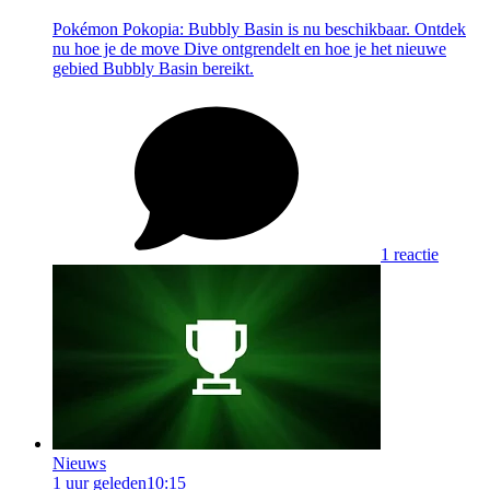
Pokémon Pokopia: Bubbly Basin is nu beschikbaar. Ontdek
nu hoe je de move Dive ontgrendelt en hoe je het nieuwe
gebied Bubbly Basin bereikt.
1 reactie
Nieuws
1 uur geleden
10:15