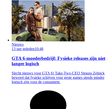
Nieuws
13 uur geleden
10:48
GTA 6-moederbedrijf: Fysieke releases zijn niet
langer logisch
Slecht nieuws voor GTA 6! Take-Two-CEO Strauss Zelnick
beweert dat fysieke schijven voor grote games steeds minder
logisch zijn voor de consument.