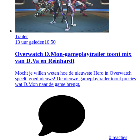
Trailer
13 uur geleden
10:50
Overwatch D.Mon-gameplaytrailer toont mix
van D.Va en Reinhardt
Mocht je willen weten hoe de nieuwste Hero in Overwatch
speelt, goed nieuws! De nieuwe gameplaytrailer toont precies
wat D.Mon naar de game brengt.
0 reacties