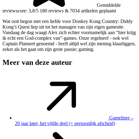
Gemiddelde
reviewscore: 3,8/5
180 reviews
&
7034 artikelen geplaatst
Wat ooit begon met een liefde voor Donkey Kong Country: Diddy
Kong’s Quest liep uit tot het managen van zijn eigen gamesite.
Vandaag de dag waagt Alex zich echter voornamelijk aan “hier krijg
ik echt een God-complex van”-games. Onze regelneef - ook wel
Captain Plannert genoemd - heeft altijd wel zijn mening klaarliggen,
zeker als het gaat om zijn grote passie; gaming.
Meer van deze auteur
Gameliner –
20 jaar later, het vijfde deel (+ persoonlijk afscheid)