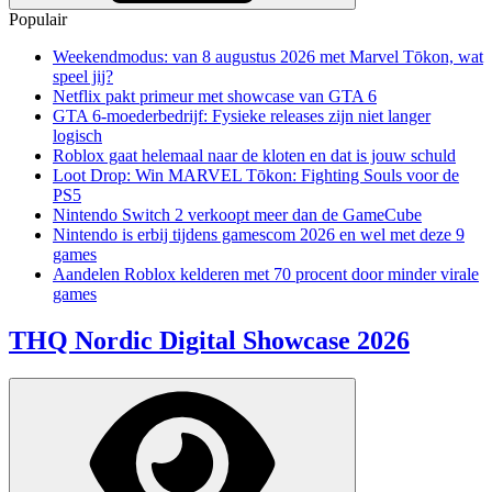
Populair
Weekendmodus: van 8 augustus 2026 met Marvel Tōkon, wat
speel jij?
Netflix pakt primeur met showcase van GTA 6
GTA 6-moederbedrijf: Fysieke releases zijn niet langer
logisch
Roblox gaat helemaal naar de kloten en dat is jouw schuld
Loot Drop: Win MARVEL Tōkon: Fighting Souls voor de
PS5
Nintendo Switch 2 verkoopt meer dan de GameCube
Nintendo is erbij tijdens gamescom 2026 en wel met deze 9
games
Aandelen Roblox kelderen met 70 procent door minder virale
games
THQ Nordic Digital Showcase 2026