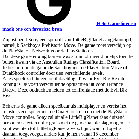
Help Gameliner en
maak ons een favoriete bron
Zojuist heeft Sony een spin-off van LittleBigPlanet aangekondigd,
namelijk Sackboy's Prehistoric Move. De game moet verschijn op
de PlayStation Network voor de PlayStation 3.
Dat deze game er ging komen was al min of meer duidelijk toen het
buiten kwam via de Australian Ratings Classification Board.
Je bestuurd in de game de Sackboy met de PlayStation Move of
DualShock-controller door tien verschillende levels.
Alles speelt zich in een oertijd-setting af, waar Evil Big Rex de
koning is. Je voert verschillende opdrachten uit voor Terrance
Dactyl. Deze opdrachten leiden tot confrontatie met de Evil Big
Rex.
Echter is de game alleen speelbaar als multiplayer en vereist het
minstens één speler met de DualShock en één met de PlayStation
Move-controller. Sony zal uit alle LittleBigPlanet-fans duizend
personen selecteren die gratis met de game aan de slag mogen. Je
kunt wachten tot LittleBigPlanet 2 verschijnt, want dit spel is
daaraan toegevoegd, anders kun je hem vanaf 15 december