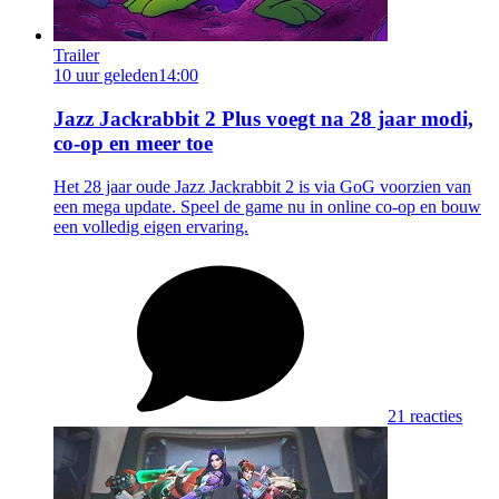
Trailer
10 uur geleden
14:00
Jazz Jackrabbit 2 Plus voegt na 28 jaar modi,
co-op en meer toe
Het 28 jaar oude Jazz Jackrabbit 2 is via GoG voorzien van
een mega update. Speel de game nu in online co-op en bouw
een volledig eigen ervaring.
21 reacties