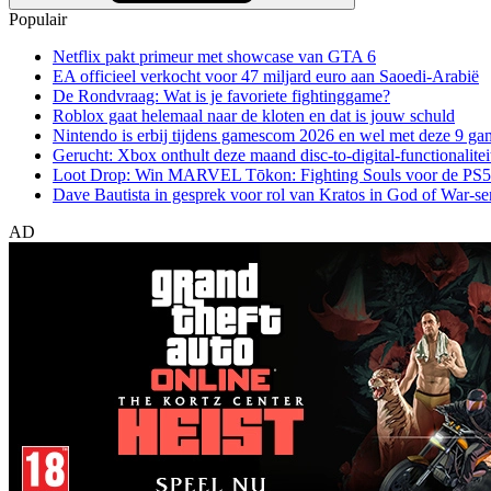
Populair
Netflix pakt primeur met showcase van GTA 6
EA officieel verkocht voor 47 miljard euro aan Saoedi-Arabië
De Rondvraag: Wat is je favoriete fightinggame?
Roblox gaat helemaal naar de kloten en dat is jouw schuld
Nintendo is erbij tijdens gamescom 2026 en wel met deze 9 ga
Gerucht: Xbox onthult deze maand disc-to-digital-functionalitei
Loot Drop: Win MARVEL Tōkon: Fighting Souls voor de PS5
Dave Bautista in gesprek voor rol van Kratos in God of War-se
AD