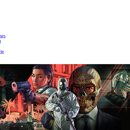
mes
t
rie