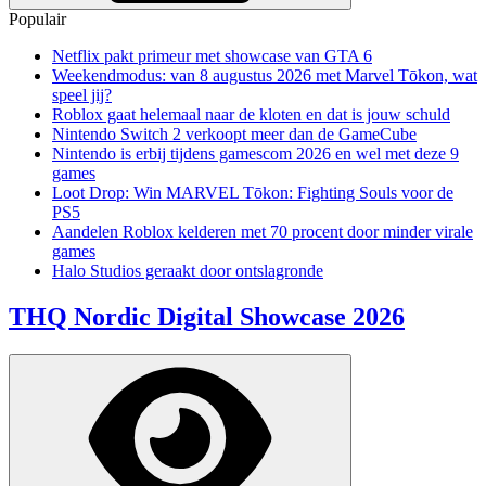
Populair
Netflix pakt primeur met showcase van GTA 6
Weekendmodus: van 8 augustus 2026 met Marvel Tōkon, wat
speel jij?
Roblox gaat helemaal naar de kloten en dat is jouw schuld
Nintendo Switch 2 verkoopt meer dan de GameCube
Nintendo is erbij tijdens gamescom 2026 en wel met deze 9
games
Loot Drop: Win MARVEL Tōkon: Fighting Souls voor de
PS5
Aandelen Roblox kelderen met 70 procent door minder virale
games
Halo Studios geraakt door ontslagronde
THQ Nordic Digital Showcase 2026