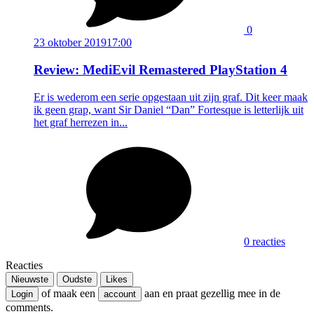
0
23 oktober 2019
17:00
Review: MediEvil Remastered PlayStation 4
Er is wederom een serie opgestaan uit zijn graf. Dit keer maak
ik geen grap, want Sir Daniel “Dan” Fortesque is letterlijk uit
het graf herrezen in...
0 reacties
Reacties
Nieuwste
Oudste
Likes
of maak een
aan en praat gezellig mee in de
Login
account
comments.