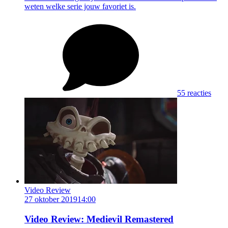
weten welke serie jouw favoriet is.
55 reacties
Video Review
27 oktober 2019
14:00
Video Review: Medievil Remastered