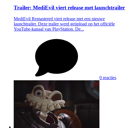
Trailer: MediEvil viert release met launchtrailer
MediEvil Remastered viert release met een nieuwe
launchtrailer. Deze trailer werd geüpload op het officiële
YouTube-kanaal van PlayStation. De...
0 reacties