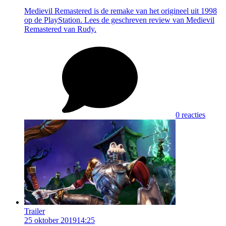
Medievil Remastered is de remake van het origineel uit 1998
op de PlayStation. Lees de geschreven review van Medievil
Remastered van Rudy.
0 reacties
Trailer
25 oktober 2019
14:25