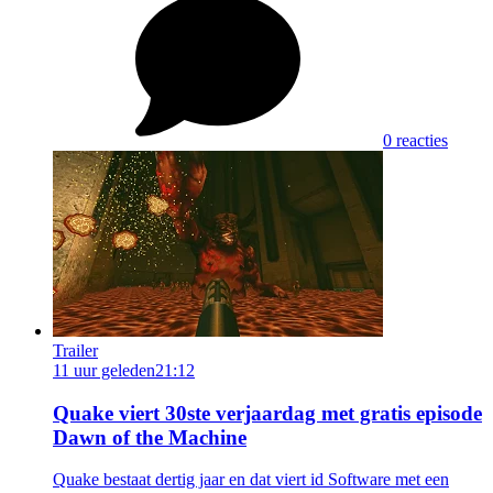
0 reacties
Trailer
11 uur geleden
21:12
Quake viert 30ste verjaardag met gratis episode
Dawn of the Machine
Quake bestaat dertig jaar en dat viert id Software met een