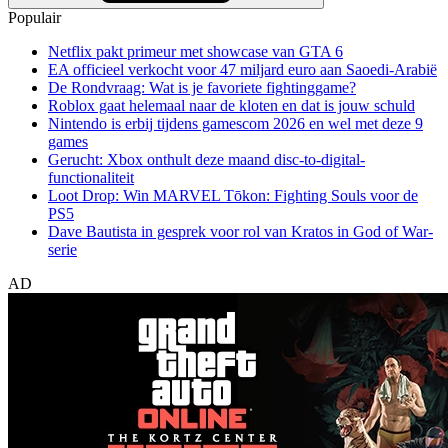
Populair
Netflix pakt primeur met showcase van GTA 6
EA officieel verkocht voor 47 miljard euro aan Saoedi-Arabië
De Rondvraag: Wat is je favoriete fightinggame?
Roblox gaat helemaal naar de kloten en dat is jouw schuld
Nintendo is erbij tijdens gamescom 2026 en wel met deze 9
games
Gerucht: Xbox onthult deze maand disc-to-digital-
functionaliteit
Loot Drop: Win MARVEL Tōkon: Fighting Souls voor de
PS5
Dave Bautista in gesprek voor rol van Kratos in God of War-
serie
AD