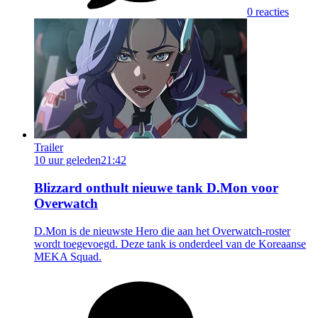
0 reacties
Trailer
10 uur geleden
21:42
Blizzard onthult nieuwe tank D.Mon voor
Overwatch
D.Mon is de nieuwste Hero die aan het Overwatch-roster
wordt toegevoegd. Deze tank is onderdeel van de Koreaanse
MEKA Squad.