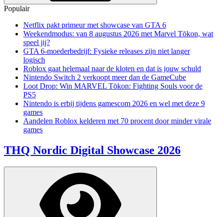
Populair
Netflix pakt primeur met showcase van GTA 6
Weekendmodus: van 8 augustus 2026 met Marvel Tōkon, wat
speel jij?
GTA 6-moederbedrijf: Fysieke releases zijn niet langer
logisch
Roblox gaat helemaal naar de kloten en dat is jouw schuld
Nintendo Switch 2 verkoopt meer dan de GameCube
Loot Drop: Win MARVEL Tōkon: Fighting Souls voor de
PS5
Nintendo is erbij tijdens gamescom 2026 en wel met deze 9
games
Aandelen Roblox kelderen met 70 procent door minder virale
games
THQ Nordic Digital Showcase 2026