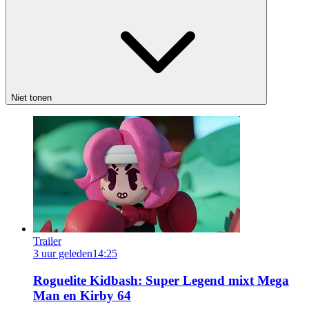
Niet tonen
Trailer
3 uur geleden
14:25
Roguelite Kidbash: Super Legend mixt Mega
Man en Kirby 64