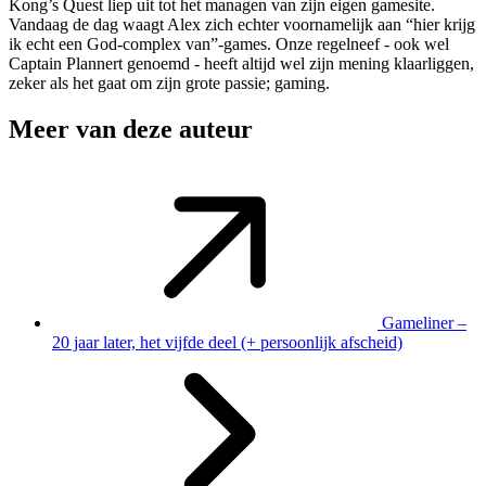
Kong’s Quest liep uit tot het managen van zijn eigen gamesite.
Vandaag de dag waagt Alex zich echter voornamelijk aan “hier krijg
ik echt een God-complex van”-games. Onze regelneef - ook wel
Captain Plannert genoemd - heeft altijd wel zijn mening klaarliggen,
zeker als het gaat om zijn grote passie; gaming.
Meer van deze auteur
Gameliner –
20 jaar later, het vijfde deel (+ persoonlijk afscheid)