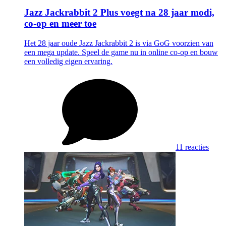
Jazz Jackrabbit 2 Plus voegt na 28 jaar modi,
co-op en meer toe
Het 28 jaar oude Jazz Jackrabbit 2 is via GoG voorzien van
een mega update. Speel de game nu in online co-op en bouw
een volledig eigen ervaring.
11 reacties