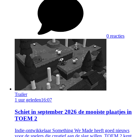
0 reacties
Trailer
1 uur geleden
16:07
Schiet in september 2026 de mooiste plaatjes in
TOEM 2
Indie-ontwikkelaar Something We Made heeft goed nieuws
voor de spelers die creatief aan de slag willen. TOEM 2 kent