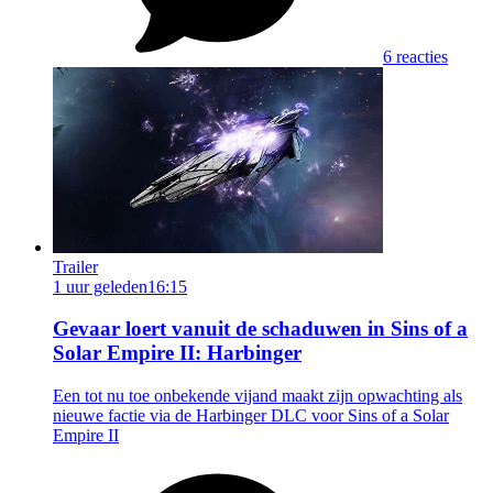
6 reacties
Trailer
1 uur geleden
16:15
Gevaar loert vanuit de schaduwen in Sins of a
Solar Empire II: Harbinger
Een tot nu toe onbekende vijand maakt zijn opwachting als
nieuwe factie via de Harbinger DLC voor Sins of a Solar
Empire II