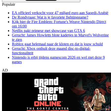
Populair
EA officieel verkocht voor 47 miljard euro aan Saoedi-Arabië
De Rondvraag: Wat is je favoriete fightinggame?
Kijk hier de Fire Emblem: Fortune's Weave Nintendo Direct
om 16:00
Netflix pakt primeur met showcase van GTA 6
Gerucht: James Howletts blote kadetjes in Marvel's Wolverine
te zien
Roblox gaat helemaal naar de kloten en dat is jouw schuld
Gerucht: Xbox onthult deze maand disc-to-digital-
functionaliteit
Nintendo is erbij tijdens gamescom 2026 en wel met deze 9
games
AD