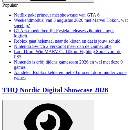
Populair
Netflix pakt primeur met showcase van GTA 6
Weekendmodus: van 8 augustus 2026 met Marvel Tōkon, wat
speel jij?
GTA 6-moederbedrijf: Fysieke releases zijn niet langer
logisch
Roblox gaat helemaal naar de kloten en dat is jouw schuld
Nintendo Switch 2 verkoopt meer dan de GameCube
Loot Drop: Win MARVEL Tōkon: Fighting Souls voor de
PS5
Nintendo is erbij tijdens gamescom 2026 en wel met deze 9
games
Aandelen Roblox kelderen met 70 procent door minder virale
games
THQ Nordic Digital Showcase 2026