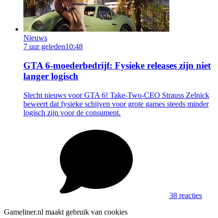
Nieuws
7 uur geleden
10:48
GTA 6-moederbedrijf: Fysieke releases zijn niet
langer logisch
Slecht nieuws voor GTA 6! Take-Two-CEO Strauss Zelnick
beweert dat fysieke schijven voor grote games steeds minder
logisch zijn voor de consument.
38 reacties
Gameliner.nl maakt gebruik van cookies