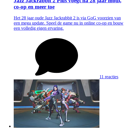
Jazz Jackrabbit 2 Plus voegt na 28 jaar modi,
co-op en meer toe
Het 28 jaar oude Jazz Jackrabbit 2 is via GoG voorzien van
een mega update. Speel de game nu in online co-op en bouw
een volledig eigen ervaring.
11 reacties