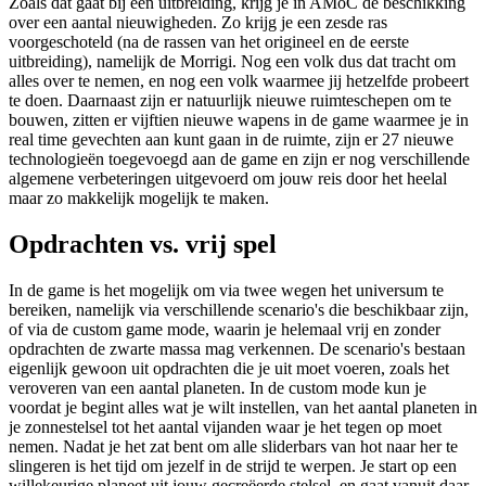
Zoals dat gaat bij een uitbreiding, krijg je in AMoC de beschikking
over een aantal nieuwigheden. Zo krijg je een zesde ras
voorgeschoteld (na de rassen van het origineel en de eerste
uitbreiding), namelijk de Morrigi. Nog een volk dus dat tracht om
alles over te nemen, en nog een volk waarmee jij hetzelfde probeert
te doen. Daarnaast zijn er natuurlijk nieuwe ruimteschepen om te
bouwen, zitten er vijftien nieuwe wapens in de game waarmee je in
real time gevechten aan kunt gaan in de ruimte, zijn er 27 nieuwe
technologieën toegevoegd aan de game en zijn er nog verschillende
algemene verbeteringen uitgevoerd om jouw reis door het heelal
maar zo makkelijk mogelijk te maken.
Opdrachten vs. vrij spel
In de game is het mogelijk om via twee wegen het universum te
bereiken, namelijk via verschillende scenario's die beschikbaar zijn,
of via de custom game mode, waarin je helemaal vrij en zonder
opdrachten de zwarte massa mag verkennen. De scenario's bestaan
eigenlijk gewoon uit opdrachten die je uit moet voeren, zoals het
veroveren van een aantal planeten. In de custom mode kun je
voordat je begint alles wat je wilt instellen, van het aantal planeten in
je zonnestelsel tot het aantal vijanden waar je het tegen op moet
nemen. Nadat je het zat bent om alle sliderbars van hot naar her te
slingeren is het tijd om jezelf in de strijd te werpen. Je start op een
willekeurige planeet uit jouw gecreëerde stelsel, en gaat vanuit daar