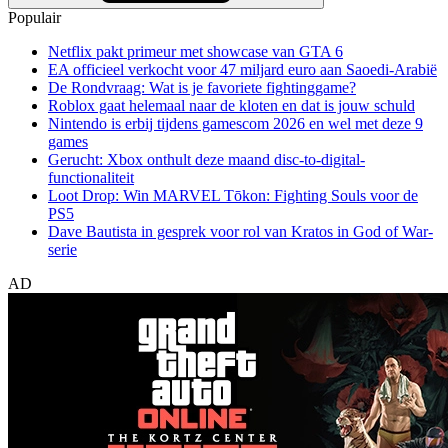
Populair
Netflix pakt primeur met showcase van GTA 6
EA officieel verkocht voor 47 miljard euro aan Saoedi-Arabië
De Rondvraag: Wat is je favoriete fightinggame?
Roblox gaat helemaal naar de kloten en dat is jouw schuld
Nintendo is erbij tijdens gamescom 2026 en wel met deze 9
games
Gerucht: Xbox onthult deze maand disc-to-digital-
functionaliteit
Loot Drop: Win MARVEL Tōkon: Fighting Souls voor de
PS5
Dave Bautista in gesprek voor rol van Kratos in God of War-
serie
AD