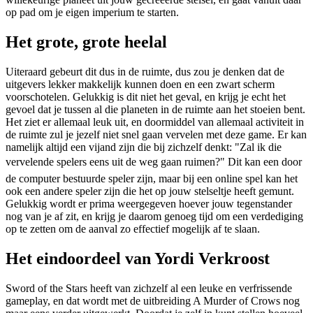
op pad om je eigen imperium te starten.
Het grote, grote heelal
Uiteraard gebeurt dit dus in de ruimte, dus zou je denken dat de
uitgevers lekker makkelijk kunnen doen en een zwart scherm
voorschotelen. Gelukkig is dit niet het geval, en krijg je echt het
gevoel dat je tussen al die planeten in de ruimte aan het stoeien bent.
Het ziet er allemaal leuk uit, en doormiddel van allemaal activiteit in
de ruimte zul je jezelf niet snel gaan vervelen met deze game. Er kan
namelijk altijd een vijand zijn die bij zichzelf denkt: "Zal ik die
vervelende spelers eens uit de weg gaan ruimen?" Dit kan een door
de computer bestuurde speler zijn, maar bij een online spel kan het
ook een andere speler zijn die het op jouw stelseltje heeft gemunt.
Gelukkig wordt er prima weergegeven hoever jouw tegenstander
nog van je af zit, en krijg je daarom genoeg tijd om een verdediging
op te zetten om de aanval zo effectief mogelijk af te slaan.
Het eindoordeel van Yordi Verkroost
Sword of the Stars heeft van zichzelf al een leuke en verfrissende
gameplay, en dat wordt met de uitbreiding A Murder of Crows nog