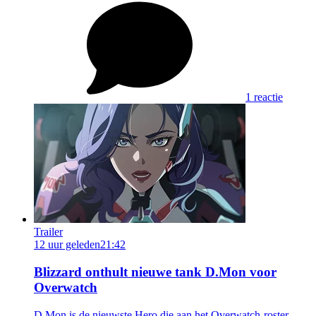
1 reactie
Trailer
12 uur geleden
21:42
Blizzard onthult nieuwe tank D.Mon voor
Overwatch
D.Mon is de nieuwste Hero die aan het Overwatch-roster