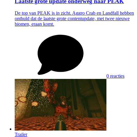
Laatste grote update onderweg naar PEAK
De top van PEAK is in zicht. Aggro Crab en Landfall hebben
onthuld dat de laatste grote contentupdate, met twee nieuwe
biomen, eraan komt.
0 reacties
Trailer