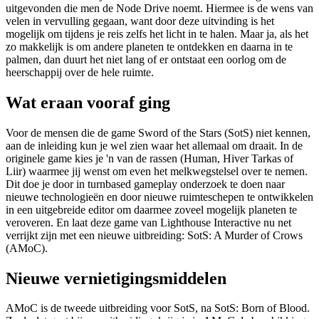
uitgevonden die men de Node Drive noemt. Hiermee is de wens van
velen in vervulling gegaan, want door deze uitvinding is het
mogelijk om tijdens je reis zelfs het licht in te halen. Maar ja, als het
zo makkelijk is om andere planeten te ontdekken en daarna in te
palmen, dan duurt het niet lang of er ontstaat een oorlog om de
heerschappij over de hele ruimte.
Wat eraan vooraf ging
Voor de mensen die de game Sword of the Stars (SotS) niet kennen,
aan de inleiding kun je wel zien waar het allemaal om draait. In de
originele game kies je 'n van de rassen (Human, Hiver Tarkas of
Liir) waarmee jij wenst om even het melkwegstelsel over te nemen.
Dit doe je door in turnbased gameplay onderzoek te doen naar
nieuwe technologieën en door nieuwe ruimteschepen te ontwikkelen
in een uitgebreide editor om daarmee zoveel mogelijk planeten te
veroveren. En laat deze game van Lighthouse Interactive nu net
verrijkt zijn met een nieuwe uitbreiding: SotS: A Murder of Crows
(AMoC).
Nieuwe vernietigingsmiddelen
AMoC is de tweede uitbreiding voor SotS, na SotS: Born of Blood.