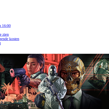
m 16:00
e zien
gende kosten
t