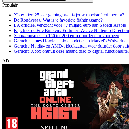
Populair
Xbox viert 25 jaar gaming: wat is jouw mooiste herinnering?
De Rondvraag: Wat is je favoriete fightinggame?
EA officieel verkocht voor 47 miljard euro aan Saoedi-Arabië
Kijk hier de Fire Emblem: Fortune's Weave Nintendo Direct o
Xbox-consoles nu 150 tot 200 euro duurder dan voorheen
Gerucht: James Howletts blote kadetjes in Marvel's Wolverine t
Gerucht: Nvidia- en AMD-videokaarten weer duurder door stij
Gerucht: Xbox onthult deze maand disc-to-digital-functionalitei
AD