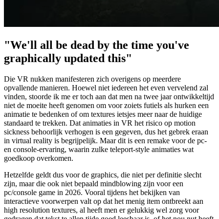
"We'll all be dead by the time you've
graphically updated this"
Die VR nukken manifesteren zich overigens op meerdere
opvallende manieren. Hoewel niet iedereen het even vervelend zal
vinden, stoorde ik me er toch aan dat men na twee jaar ontwikkeltijd
niet de moeite heeft genomen om voor zoiets futiels als hurken een
animatie te bedenken of om textures ietsjes meer naar de huidige
standaard te trekken. Dat animaties in VR het risico op motion
sickness behoorlijk verhogen is een gegeven, dus het gebrek eraan
in virtual reality is begrijpelijk. Maar dit is een remake voor de pc-
en console-ervaring, waarin zulke teleport-style animaties wat
goedkoop overkomen.
Hetzelfde geldt dus voor de graphics, die niet per definitie slecht
zijn, maar die ook niet bepaald mindblowing zijn voor een
pc/console game in 2026. Vooral tijdens het bekijken van
interactieve voorwerpen valt op dat het menig item ontbreekt aan
high resolution textures, al heeft men er gelukkig wel zorg voor
gedragen dat tekst te allen tijde goed leesbaar is, of het nou nut heeft