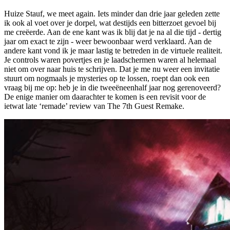
Huize Stauf,
we meet again
. Iets minder dan drie jaar geleden zette
ik ook al voet over je dorpel, wat destijds een bitterzoet gevoel bij
me creëerde. Aan de ene kant was ik blij dat je na al die tijd - dertig
jaar om exact te zijn - weer bewoonbaar werd verklaard. Aan de
andere kant vond ik je maar lastig te betreden in de virtuele realiteit.
Je controls waren povertjes en je laadschermen waren al helemaal
niet om over naar huis te schrijven. Dat je me nu weer een invitatie
stuurt om nogmaals je mysteries op te lossen, roept dan ook een
vraag bij me op: heb je in die tweeëneenhalf jaar nog gerenoveerd?
De enige manier om daarachter te komen is een revisit voor de
ietwat late ‘remade’ review van The 7th Guest Remake.