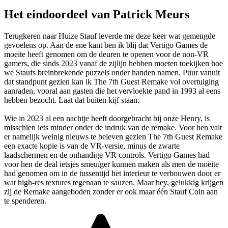
Het eindoordeel van Patrick Meurs
Terugkeren naar Huize Stauf leverde me deze keer wat gemengde
gevoelens op. Aan de ene kant ben ik blij dat Vertigo Games de
moeite heeft genomen om de deuren te openen voor de non-VR
gamers, die sinds 2023 vanaf de zijlijn hebben moeten toekijken hoe
we Staufs breinbrekende puzzels onder handen namen. Puur vanuit
dat standpunt gezien kan ik The 7th Guest Remake vol overtuiging
aanraden, vooral aan gasten die het vervloekte pand in 1993 al eens
hebben bezocht. Laat dat buiten kijf staan.
Wie in 2023 al een nachtje heeft doorgebracht bij onze Henry, is
misschien iets minder onder de indruk van de remake. Voor hen valt
er namelijk weinig nieuws te beleven gezien The 7th Guest Remake
een exacte kopie is van de VR-versie, minus de zwarte
laadschermen en de onhandige VR controls. Vertigo Games had
voor hen de deal ietsjes smeuïger kunnen maken als men de moeite
had genomen om in de tussentijd het interieur te verbouwen door er
wat high-res textures tegenaan te sauzen. Maar hey, gelukkig krijgen
zij de Remake aangeboden zonder er ook maar één Stauf Coin aan
te spenderen.