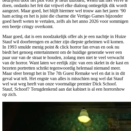
bedrijven door het plot voor je neus uitrollen, weten dat met verve te
doen, ondanks het feit dat vrijwel elke dialoog ontiegelijk dik wordt
aangezet. Maar goed, het blijft hiermee wel trouw aan het jaren ‘90
ham acting en het is juist die charme die Vertigo Games bijzonder
goed heeft weten te vertalen, zelfs als het anno 2026 voor sommigen
een beetje cringy overkomt.
Maar goed, dat is een noodzakelijk offer als je een nachtje in Huize
Stauf wil doorbrengen en achter zijn diepste geheimen wil komen.
In 1993 smulde menig point & click horror fan ervan en ook nu
biedt het genoeg entertainment om de huidige generatie weer een
paar uur van de straat te houden, zolang men niet te veel verwacht
van de horror. Want laten we eerlijk zijn: van een skelet in de kast en
bezeten portretten schrikt tegenwoordig helemaal niemand meer.
Maar sfeer brengt het in The 7th Guest Remake wel en dat is in dit
geval wat telt. Het engste van alles is misschien nog wel dat Stauf
wel wat weg heeft van onze voormalige premier Dick Schoof.
Stauf, Schoof? Terugdenkend aan dat kabinet is al een horrorshow
op zich.