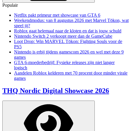
Populair
Netflix pakt primeur met showcase van GTA 6
Weekendmodus: van 8 augustus 2026 met Marvel Tōkon, wat
speel jij?
Roblox gaat helemaal naar de kloten en dat is jouw schuld
Nintendo Switch 2 verkoopt meer dan de GameCube
Loot Drop: Win MARVEL Tōkon: Fighting Souls voor de
PS5
Nintendo is erbij tijdens gamescom 2026 en wel met deze 9
games
GTA 6-moederbedrijf: Fysieke releases zijn niet langer
logisch
Aandelen Roblox kelderen met 70 procent door minder virale
games
THQ Nordic Digital Showcase 2026