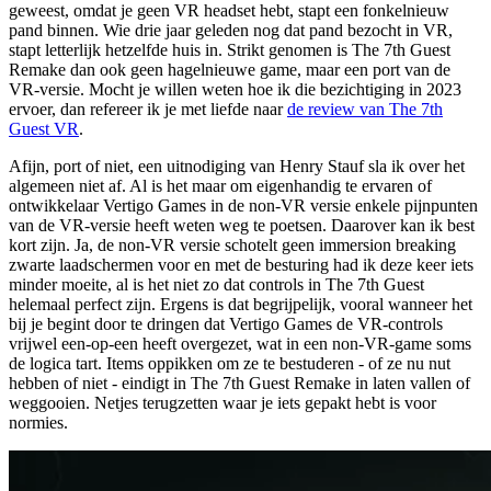
geweest, omdat je geen VR headset hebt, stapt een fonkelnieuw
pand binnen. Wie drie jaar geleden nog dat pand bezocht in VR,
stapt letterlijk hetzelfde huis in. Strikt genomen is The 7th Guest
Remake dan ook geen hagelnieuwe game, maar een port van de
VR-versie. Mocht je willen weten hoe ik die bezichtiging in 2023
ervoer, dan refereer ik je met liefde naar
de review van The 7th
Guest VR
.
Afijn, port of niet, een uitnodiging van Henry Stauf sla ik over het
algemeen niet af. Al is het maar om eigenhandig te ervaren of
ontwikkelaar Vertigo Games in de non-VR versie enkele pijnpunten
van de VR-versie heeft weten weg te poetsen. Daarover kan ik best
kort zijn. Ja, de non-VR versie schotelt geen
immersion breaking
zwarte laadschermen voor en met de besturing had ik deze keer iets
minder moeite, al is het niet zo dat controls in The 7th Guest
helemaal perfect zijn. Ergens is dat begrijpelijk, vooral wanneer het
bij je begint door te dringen dat Vertigo Games de VR-controls
vrijwel een-op-een heeft overgezet, wat in een non-VR-game soms
de logica tart. Items oppikken om ze te bestuderen - of ze nu nut
hebben of niet - eindigt in The 7th Guest Remake in laten vallen of
weggooien. Netjes terugzetten waar je iets gepakt hebt is voor
normies
.