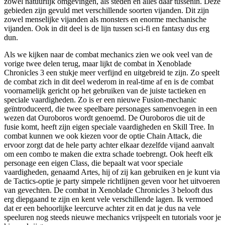
zowel natuurlijk omgevingen, als steden en alles daar tussenin. Deze
gebieden zijn gevuld met verschillende soorten vijanden. Dit zijn
zowel menselijke vijanden als monsters en enorme mechanische
vijanden. Ook in dit deel is de lijn tussen sci-fi en fantasy dus erg
dun.
Als we kijken naar de combat mechanics zien we ook veel van de
vorige twee delen terug, maar lijkt de combat in Xenoblade
Chronicles 3 een stukje meer verfijnd en uitgebreid te zijn. Zo speelt
de combat zich in dit deel wederom in real-time af en is de combat
voornamelijk gericht op het gebruiken van de juiste tactieken en
speciale vaardigheden. Zo is er een nieuwe Fusion-mechanic
geïntroduceerd, die twee speelbare personages samenvoegen in een
wezen dat Ouroboros wordt genoemd. De Ouroboros die uit de
fusie komt, heeft zijn eigen speciale vaardigheden en Skill Tree. In
combat kunnen we ook kiezen voor de optie Chain Attack, die
ervoor zorgt dat de hele party achter elkaar dezelfde vijand aanvalt
om een combo te maken die extra schade toebrengt. Ook heeft elk
personage een eigen Class, die bepaalt wat voor speciale
vaardigheden, genaamd Artes, hij of zij kan gebruiken en je kunt via
de Tactics-optie je party simpele richtlijnen geven voor het uitvoeren
van gevechten. De combat in Xenoblade Chronicles 3 belooft dus
erg diepgaand te zijn en kent vele verschillende lagen. Ik vermoed
dat er een behoorlijke leercurve achter zit en dat je dus na vele
speeluren nog steeds nieuwe mechanics vrijspeelt en tutorials voor je