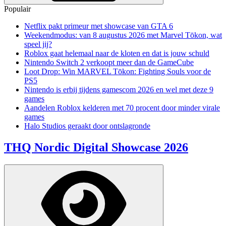
Populair
Netflix pakt primeur met showcase van GTA 6
Weekendmodus: van 8 augustus 2026 met Marvel Tōkon, wat
speel jij?
Roblox gaat helemaal naar de kloten en dat is jouw schuld
Nintendo Switch 2 verkoopt meer dan de GameCube
Loot Drop: Win MARVEL Tōkon: Fighting Souls voor de
PS5
Nintendo is erbij tijdens gamescom 2026 en wel met deze 9
games
Aandelen Roblox kelderen met 70 procent door minder virale
games
Halo Studios geraakt door ontslagronde
THQ Nordic Digital Showcase 2026