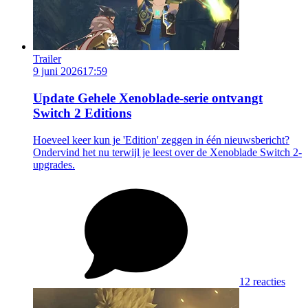
Trailer
9 juni 2026
17:59
Update
Gehele Xenoblade-serie ontvangt
Switch 2 Editions
Hoeveel keer kun je 'Edition' zeggen in één nieuwsbericht?
Ondervind het nu terwijl je leest over de Xenoblade Switch 2-
upgrades.
12 reacties