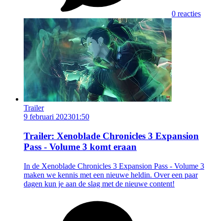
0 reacties
Trailer
9 februari 2023
01:50
Trailer: Xenoblade Chronicles 3 Expansion
Pass - Volume 3 komt eraan
In de Xenoblade Chronicles 3 Expansion Pass - Volume 3
maken we kennis met een nieuwe heldin. Over een paar
dagen kun je aan de slag met de nieuwe content!