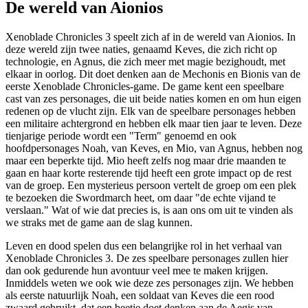
De wereld van Aionios
Xenoblade Chronicles 3 speelt zich af in de wereld van Aionios. In
deze wereld zijn twee naties, genaamd Keves, die zich richt op
technologie, en Agnus, die zich meer met magie bezighoudt, met
elkaar in oorlog. Dit doet denken aan de Mechonis en Bionis van de
eerste Xenoblade Chronicles-game. De game kent een speelbare
cast van zes personages, die uit beide naties komen en om hun eigen
redenen op de vlucht zijn. Elk van de speelbare personages hebben
een militaire achtergrond en hebben elk maar tien jaar te leven. Deze
tienjarige periode wordt een "Term" genoemd en ook
hoofdpersonages Noah, van Keves, en Mio, van Agnus, hebben nog
maar een beperkte tijd. Mio heeft zelfs nog maar drie maanden te
gaan en haar korte resterende tijd heeft een grote impact op de rest
van de groep. Een mysterieus persoon vertelt de groep om een plek
te bezoeken die Swordmarch heet, om daar "de echte vijand te
verslaan." Wat of wie dat precies is, is aan ons om uit te vinden als
we straks met de game aan de slag kunnen.
Leven en dood spelen dus een belangrijke rol in het verhaal van
Xenoblade Chronicles 3. De zes speelbare personages zullen hier
dan ook gedurende hun avontuur veel mee te maken krijgen.
Inmiddels weten we ook wie deze zes personages zijn. We hebben
als eerste natuurlijk Noah, een soldaat van Keves die een rood
zwaard gebruikt, dat een beetje doet denken aan de Aegis van