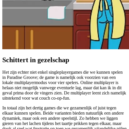
Schittert in gezelschap
Het zijn echter niet enkel singleplayergames die we kunnen spelen
in Paradise Groove; de game is namelijk ook voorzien van een
lokale multiplayermodus voor vier spelers. Online multiplayer is
helaas niet mogelijk vanwege eventuele lag, maar dat kan ik in dit
geval prima door de vingers zien. De multiplayer leent zich namelijk
uitstekend voor wat couch co-op-fun.
In totaal zijn het dertig games die we gezamenlijk of juist tegen
elkaar kunnen spelen. Beide varianten bieden natuurlijk een andere
dynamiek, maar ook een andere speelstijl. Zo hebben we liggen
gieren van het lachen tijdens het taartje prikken tegen elkaar, maar
dook al snel wat frustratie op toen we gezamenlijk vijandelijke pijlen