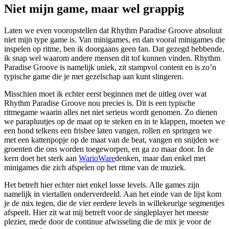
Niet mijn game, maar wel grappig
Laten we even vooropstellen dat Rhythm Paradise Groove absoluut
niet mijn type game is. Van minigames, en dan vooral minigames die
inspelen op ritme, ben ik doorgaans geen fan. Dat gezegd hebbende,
ik snap wel waarom andere mensen dit tof kunnen vinden. Rhythm
Paradise Groove is namelijk uniek, zit stampvol content en is zo’n
typische game die je met gezelschap aan kunt slingeren.
Misschien moet ik echter eerst beginnen met de uitleg over wat
Rhythm Paradise Groove nou precies is. Dit is een typische
ritmegame waarin alles net niet serieus wordt genomen. Zo dienen
we parapluutjes op de maat op te steken en in te klappen, moeten we
een hond telkens een frisbee laten vangen, rollen en springen we
met een kattenpopje op de maat van de beat, vangen en snijden we
groenten die ons worden toegeworpen, en ga zo maar door. In de
kern doet het sterk aan
WarioWare
denken, maar dan enkel met
minigames die zich afspelen op het ritme van de muziek.
Het betreft hier echter niet enkel losse levels. Alle games zijn
namelijk in viertallen onderverdeeld. Aan het einde van de lijst kom
je de mix tegen, die de vier eerdere levels in willekeurige segmentjes
afspeelt. Hier zit wat mij betreft voor de singleplayer het meeste
plezier, mede door de continue afwisseling die de mix je voor de