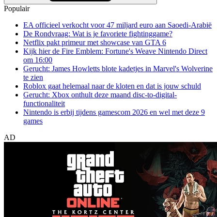
Populair
EA officieel verkocht voor 47 miljard euro aan Saoedi-Arabië
De Rondvraag: Wat is je favoriete fightinggame?
Netflix pakt primeur met showcase van GTA 6
Kijk hier de Fire Emblem: Fortune's Weave Nintendo Direct
om 16:00
Gerucht: James Howletts blote kadetjes in Marvel's Wolverine
te zien
Roblox gaat helemaal naar de kloten en dat is jouw schuld
Gerucht: Xbox onthult deze maand disc-to-digital-
functionaliteit
Nintendo is erbij tijdens gamescom 2026 en wel met deze 9
games
AD