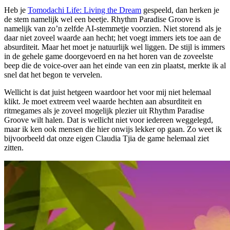
Heb je
Tomodachi Life: Living the Dream
gespeeld, dan herken je
de stem namelijk wel een beetje. Rhythm Paradise Groove is
namelijk van zo’n zelfde AI-stemmetje voorzien. Niet storend als je
daar niet zoveel waarde aan hecht; het voegt immers iets toe aan de
absurditeit. Maar het moet je natuurlijk wel liggen. De stijl is immers
in de gehele game doorgevoerd en na het horen van de zoveelste
beep die de voice-over aan het einde van een zin plaatst, merkte ik al
snel dat het begon te vervelen.
Wellicht is dat juist hetgeen waardoor het voor mij niet helemaal
klikt. Je moet extreem veel waarde hechten aan absurditeit en
ritmegames als je zoveel mogelijk plezier uit Rhythm Paradise
Groove wilt halen. Dat is wellicht niet voor iedereen weggelegd,
maar ik ken ook mensen die hier onwijs lekker op gaan. Zo weet ik
bijvoorbeeld dat onze eigen Claudia Tjia de game helemaal ziet
zitten.