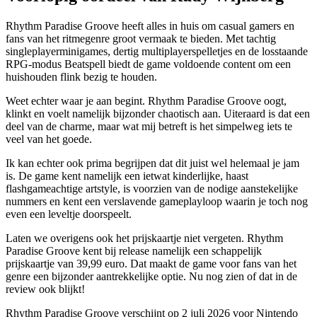
Rhythm Paradise Groove heeft alles in huis om casual gamers en
fans van het ritmegenre groot vermaak te bieden. Met tachtig
singleplayerminigames, dertig multiplayerspelletjes en de losstaande
RPG-modus Beatspell biedt de game voldoende content om een
huishouden flink bezig te houden.
Weet echter waar je aan begint. Rhythm Paradise Groove oogt,
klinkt en voelt namelijk bijzonder chaotisch aan. Uiteraard is dat een
deel van de charme, maar wat mij betreft is het simpelweg iets te
veel van het goede.
Ik kan echter ook prima begrijpen dat dit juist wel helemaal je jam
is. De game kent namelijk een ietwat kinderlijke, haast
flashgameachtige artstyle, is voorzien van de nodige aanstekelijke
nummers en kent een verslavende gameplayloop waarin je toch nog
even een leveltje doorspeelt.
Laten we overigens ook het prijskaartje niet vergeten. Rhythm
Paradise Groove kent bij release namelijk een schappelijk
prijskaartje van 39,99 euro. Dat maakt de game voor fans van het
genre een bijzonder aantrekkelijke optie. Nu nog zien of dat in de
review ook blijkt!
Rhythm Paradise Groove verschijnt op 2 juli 2026 voor Nintendo