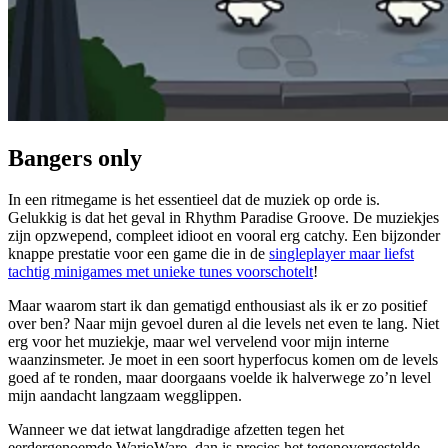
Bangers only
In een ritmegame is het essentieel dat de muziek op orde is.
Gelukkig is dat het geval in Rhythm Paradise Groove. De muziekjes
zijn opzwepend, compleet idioot en vooral erg catchy. Een bijzonder
knappe prestatie voor een game die in de
singleplayer maar liefst
tachtig minigames met unieke tunes voorschotelt
!
Maar waarom start ik dan gematigd enthousiast als ik er zo positief
over ben? Naar mijn gevoel duren al die levels net even te lang. Niet
erg voor het muziekje, maar wel vervelend voor mijn interne
waanzinsmeter. Je moet in een soort hyperfocus komen om de levels
goed af te ronden, maar doorgaans voelde ik halverwege zo’n level
mijn aandacht langzaam wegglippen.
Wanneer we dat ietwat langdradige afzetten tegen het
eerdergenoemde WarioWare, dan is precies het tegenovergestelde