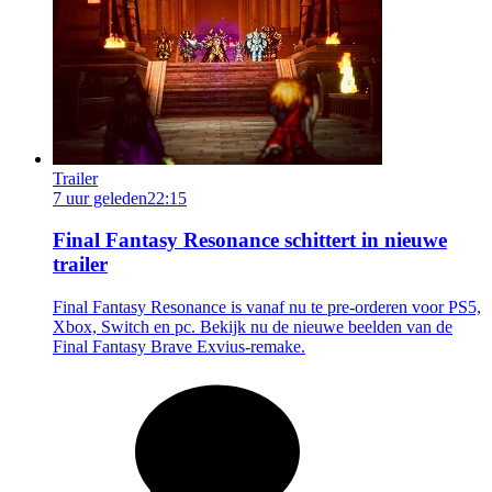
Trailer
7 uur geleden
22:15
Final Fantasy Resonance schittert in nieuwe
trailer
Final Fantasy Resonance is vanaf nu te pre-orderen voor PS5,
Xbox, Switch en pc. Bekijk nu de nieuwe beelden van de
Final Fantasy Brave Exvius-remake.