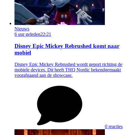
Nieuws
6 uur geleden
22:21
Disney Epic Mickey Rebrushed komt naar
mobiel
Disney Epic Mickey Rebrushed wordt geport richting de
mobiele devices. Dit heeft THQ Nordic bekendgemaakt
voorafgaand aan de showcase.
0 reacties