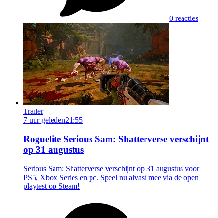
0 reacties
Trailer
7 uur geleden
21:55
Roguelite Serious Sam: Shatterverse verschijnt
op 31 augustus
Serious Sam: Shatterverse verschijnt op 31 augustus voor
PS5, Xbox Series en pc. Speel nu alvast mee via de open
playtest op Steam!