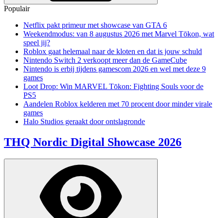
Populair
Netflix pakt primeur met showcase van GTA 6
Weekendmodus: van 8 augustus 2026 met Marvel Tōkon, wat
speel jij?
Roblox gaat helemaal naar de kloten en dat is jouw schuld
Nintendo Switch 2 verkoopt meer dan de GameCube
Nintendo is erbij tijdens gamescom 2026 en wel met deze 9
games
Loot Drop: Win MARVEL Tōkon: Fighting Souls voor de
PS5
Aandelen Roblox kelderen met 70 procent door minder virale
games
Halo Studios geraakt door ontslagronde
THQ Nordic Digital Showcase 2026