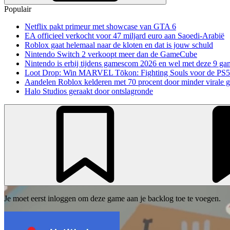
Populair
Netflix pakt primeur met showcase van GTA 6
EA officieel verkocht voor 47 miljard euro aan Saoedi-Arabië
Roblox gaat helemaal naar de kloten en dat is jouw schuld
Nintendo Switch 2 verkoopt meer dan de GameCube
Nintendo is erbij tijdens gamescom 2026 en wel met deze 9 ga
Loot Drop: Win MARVEL Tōkon: Fighting Souls voor de PS5
Aandelen Roblox kelderen met 70 procent door minder virale 
Halo Studios geraakt door ontslagronde
Je moet eerst inloggen om deze game aan je backlog toe te voegen.