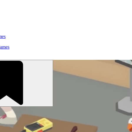
mes
games