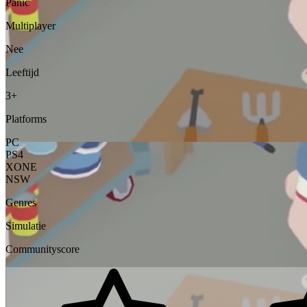
Panic
Multiplayer
Nee
Leeftijd
3+
Platforms
PC
PS4
XONE
NSW
Genres
Simulatie
Communityscore