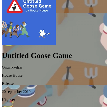
Untitled Goose Game
Ontwikkelaar
House House
Release
20 september 2019
Uitgever