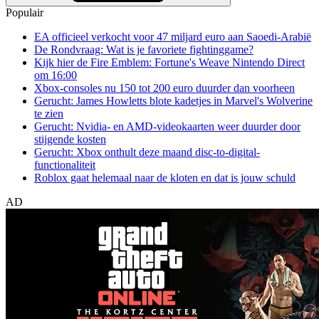
Populair
EA officieel verkocht voor 47 miljard euro aan Saoedi-Arabië
De Rondvraag: Wat is je favoriete fightinggame?
Kijk hier de Fire Emblem: Fortune's Weave Nintendo Direct
om 16:00
Xbox-consoles nu 150 tot 200 euro duurder dan voorheen
Gerucht: James Howletts blote kadetjes in Marvel's Wolverine
te zien
Gerucht: Nvidia- en AMD-videokaarten weer duurder door
stijgende kosten
Gerucht: Xbox onthult deze maand disc-to-digital-
functionaliteit
Roblox gaat helemaal naar de kloten en dat is jouw schuld
AD