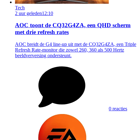
Tech
2 uur geleden
12:10
AOC toont de CQ32G4ZA, een QHD scherm
met drie refresh rates
AOC breidt de G4 line-up uit met de CQ32G4ZA, een Triple
Refresh Rate-monitor die zowel 260, 360 als 500 Hertz
beeldverversing ondersteunt.
0 reacties