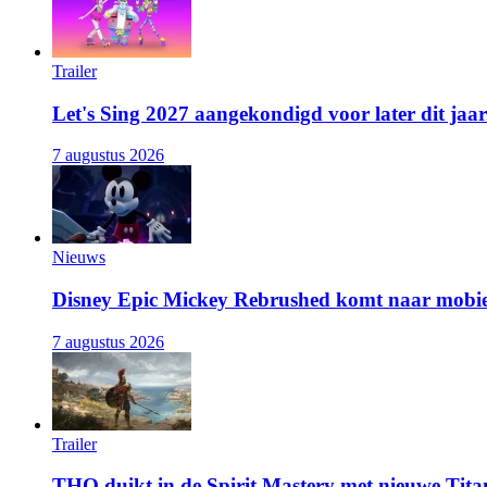
Trailer
Let's Sing 2027 aangekondigd voor later dit jaar
7 augustus 2026
Nieuws
Disney Epic Mickey Rebrushed komt naar mobie
7 augustus 2026
Trailer
THQ duikt in de Spirit Mastery met nieuwe Titan