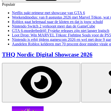
Populair
Netflix pakt primeur met showcase van GTA 6
Weekendmodus: van 8 augustus 2026 met Marvel Tōkon, wat sp
Roblox gaat helemaal naar de kloten en dat is jouw schuld
Nintendo Switch 2 verkoopt meer dan de GameCube
GTA 6-moederbedrijf: Fysieke releases zijn niet langer logisch
Loot Drop: Win MARVEL Tōkon: Fighting Souls voor de PS5
Nintendo is erbij tijdens gamescom 2026 en wel met deze 9 ga
Aandelen Roblox kelderen met 70 procent door minder virale 
THQ Nordic Digital Showcase 2026