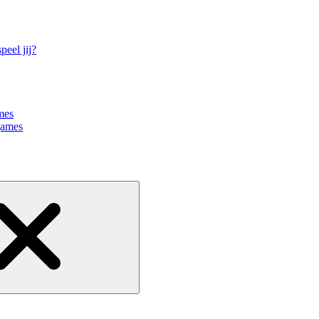
eel jij?
mes
games