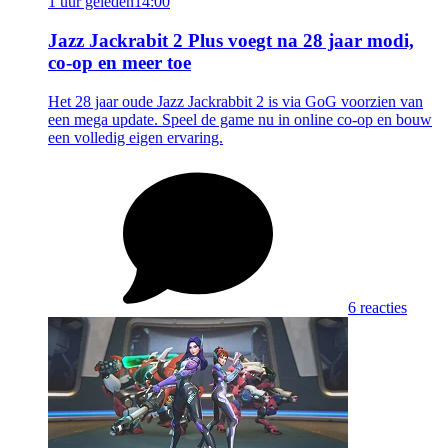
1 uur geleden
14:00
Jazz Jackrabit 2 Plus voegt na 28 jaar modi,
co-op en meer toe
Het 28 jaar oude Jazz Jackrabbit 2 is via GoG voorzien van
een mega update. Speel de game nu in online co-op en bouw
een volledig eigen ervaring.
6 reacties