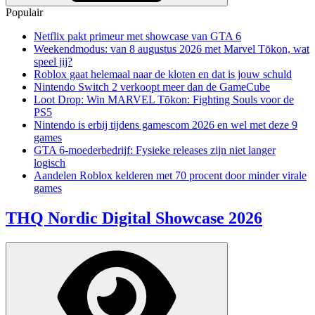
Populair
Netflix pakt primeur met showcase van GTA 6
Weekendmodus: van 8 augustus 2026 met Marvel Tōkon, wat
speel jij?
Roblox gaat helemaal naar de kloten en dat is jouw schuld
Nintendo Switch 2 verkoopt meer dan de GameCube
Loot Drop: Win MARVEL Tōkon: Fighting Souls voor de
PS5
Nintendo is erbij tijdens gamescom 2026 en wel met deze 9
games
GTA 6-moederbedrijf: Fysieke releases zijn niet langer
logisch
Aandelen Roblox kelderen met 70 procent door minder virale
games
THQ Nordic Digital Showcase 2026