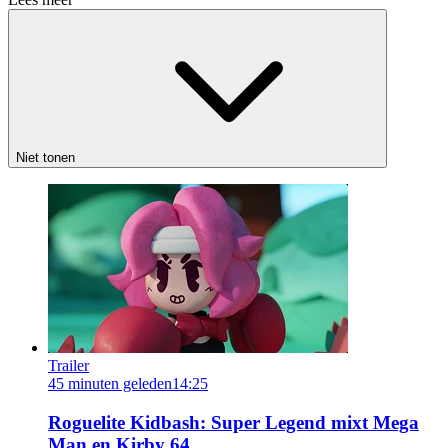
Niet tonen
Trailer
45 minuten geleden
14:25
Roguelite Kidbash: Super Legend mixt Mega
Man en Kirby 64