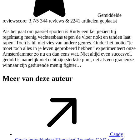
Gemiddelde
reviewscore: 3,7/5
344 reviews
&
2241 artikelen geplaatst
Als het gaat om passief sporten is Rudy een kei gezien hij
regelmatig menig vechtersbaas tegen de vloer nokt en tanden laat
rapen. Toch is hij niet vies van andere genres. Onder het motto “je
moet toch alles in je leven geprobeerd hebben” experimenteert onze
Amsterdammer zo nu en dan eens wat. Niet altijd even succesvol,
geduld is namelijk niet echt zijn sterkste punt, net als een gracieuze
winnaar zijn gedurende menig fighter…
Meer van deze auteur
Candy
Crush-ontwikkelaar King slaat Zweedse CAO-wens af