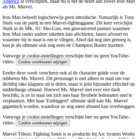
America
al verschijnen, maar nu is het de beurt aan zowel Iron Man
als Ms. Marvel.
Iron Man behoeft logischerwijs geen introductie. Natuurlijk is Tony
Stark van de partij in een Marvel-fightinggame. Dit keer verschijnt
Stark in de MK. 91: Sho-Gun, een geavanceerd pantser waarmee
Iron Man onder andere raketten kan afschieten, lasers afvuurt en
waarmee hij in staat is om te vliegen. Alsof dat nog niet genoeg is,
kun je als ultimate ook nog eens de Champion Buster inzetten.
Vanwege je cookie-instellingen verschijnt hier nu geen YouTube-
video.
Cookie voorkeuren wijzigen
Eerder deze week verscheen ook al de character guide voor de
rubberen Ms. Marvel. Dit personage is niet alleen in staat om van
dichtbij rake klappen uit te delen, maar is juist bijzonder effectief op
middellange afstand. Hoewel Ms. Marvel niet over een dash
beschikt, is ze in staat om zich met haar flexibele ledematen snel te
verplaatsen. Met haar 'Embiggen!' ultimate skill kan Ms. Marvel
gigantisch worden, waardoor ze nog meer afstand kan overbruggen.
Vanwege je cookie-instellingen verschijnt hier nu geen YouTube-
video.
Cookie voorkeuren wijzigen
Marvel Tōkon: Fighting Souls is in productie bij Arc System Works