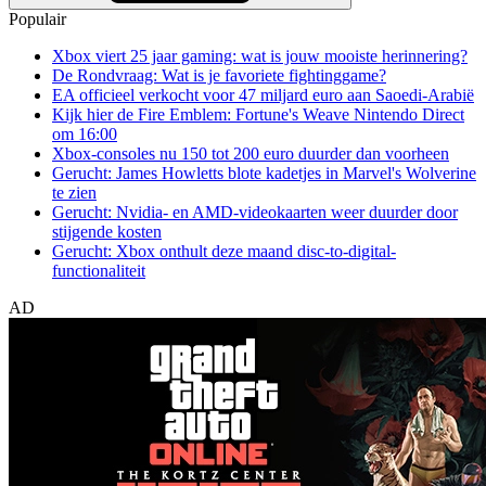
Populair
Xbox viert 25 jaar gaming: wat is jouw mooiste herinnering?
De Rondvraag: Wat is je favoriete fightinggame?
EA officieel verkocht voor 47 miljard euro aan Saoedi-Arabië
Kijk hier de Fire Emblem: Fortune's Weave Nintendo Direct
om 16:00
Xbox-consoles nu 150 tot 200 euro duurder dan voorheen
Gerucht: James Howletts blote kadetjes in Marvel's Wolverine
te zien
Gerucht: Nvidia- en AMD-videokaarten weer duurder door
stijgende kosten
Gerucht: Xbox onthult deze maand disc-to-digital-
functionaliteit
AD