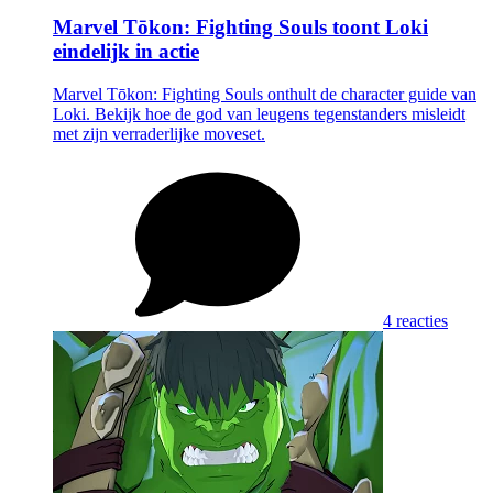
Marvel Tōkon: Fighting Souls toont Loki
eindelijk in actie
Marvel Tōkon: Fighting Souls onthult de character guide van
Loki. Bekijk hoe de god van leugens tegenstanders misleidt
met zijn verraderlijke moveset.
4 reacties