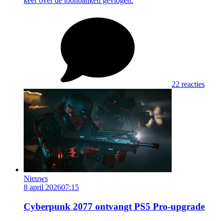
keer over de toonbanken gevlogen.
22 reacties
Nieuws
8 april 2026
07:15
Cyberpunk 2077 ontvangt PS5 Pro-upgrade