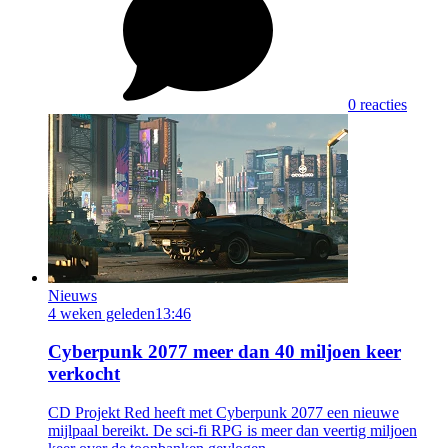
0 reacties
Nieuws
4 weken geleden
13:46
Cyberpunk 2077 meer dan 40 miljoen keer
verkocht
CD Projekt Red heeft met Cyberpunk 2077 een nieuwe
mijlpaal bereikt. De sci-fi RPG is meer dan veertig miljoen