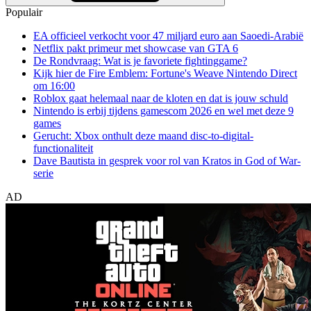
Populair
EA officieel verkocht voor 47 miljard euro aan Saoedi-Arabië
Netflix pakt primeur met showcase van GTA 6
De Rondvraag: Wat is je favoriete fightinggame?
Kijk hier de Fire Emblem: Fortune's Weave Nintendo Direct
om 16:00
Roblox gaat helemaal naar de kloten en dat is jouw schuld
Nintendo is erbij tijdens gamescom 2026 en wel met deze 9
games
Gerucht: Xbox onthult deze maand disc-to-digital-
functionaliteit
Dave Bautista in gesprek voor rol van Kratos in God of War-
serie
AD