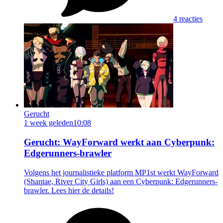
4 reacties
Gerucht
1 week geleden
10:08
Gerucht: WayForward werkt aan Cyberpunk:
Edgerunners-brawler
Volgens het journalistieke platform MP1st werkt WayForward
(Shantae, River City Girls) aan een Cyberpunk: Edgerunners-
brawler. Lees hier de details!