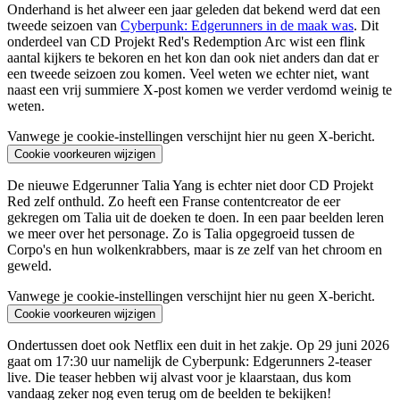
Onderhand is het alweer een jaar geleden dat bekend werd dat een
tweede seizoen van
Cyberpunk: Edgerunners in de maak was
. Dit
onderdeel van CD Projekt Red's Redemption Arc wist een flink
aantal kijkers te bekoren en het kon dan ook niet anders dan dat er
een tweede seizoen zou komen. Veel weten we echter niet, want
naast een vrij summiere X-post komen we verder verdomd weinig te
weten.
Vanwege je cookie-instellingen verschijnt hier nu geen X-bericht.
Cookie voorkeuren wijzigen
De nieuwe Edgerunner Talia Yang is echter niet door CD Projekt
Red zelf onthuld. Zo heeft een Franse contentcreator de eer
gekregen om Talia uit de doeken te doen. In een paar beelden leren
we meer over het personage. Zo is Talia opgegroeid tussen de
Corpo's en hun wolkenkrabbers, maar is ze zelf van het chroom en
geweld.
Vanwege je cookie-instellingen verschijnt hier nu geen X-bericht.
Cookie voorkeuren wijzigen
Ondertussen doet ook Netflix een duit in het zakje. Op 29 juni 2026
gaat om 17:30 uur namelijk de Cyberpunk: Edgerunners 2-teaser
live. Die teaser hebben wij alvast voor je klaarstaan, dus kom
vandaag zeker nog even terug om de beelden te bekijken!