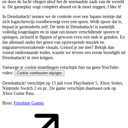
en door de lucht vliegen alsof het de normaalste zaak van de wereld
is. De gameplay oogt compleet absurd en ik moet zeggen; I like it!
In Denshattack! nemen we de controle over een Japans treintje dat
zich logischerwijs voortbeweegt over een spoor. Welk spoor dat is,
bepaal je grotendeels zelf. De trein in Denshattack! is namelijk
volledig losgeslagen en in staat om tussen verschillende sporen te
springen, zichzelf te flippen of gewoon even een stuk te grinden. En
dat allemaal onder het genot van opzwepende muziek en
migraineveroorzakende visuals. Geloof je me niet? Bekijk dan
vooral onderstaande trailer, waarin we tevens een eerste bossfight uit
Denshattack! te zien krijgen.
Vanwege je cookie-instellingen verschijnt hier nu geen YouTube-
video.
Cookie voorkeuren wijzigen
Denshattack! verschijnt op 15 juli voor PlayStation 5, Xbox Series,
Nintendo Switch 2 en pc. De game verschijnt daarnaast ook op
Xbox Game Pass.
Bron:
Fireshine Games