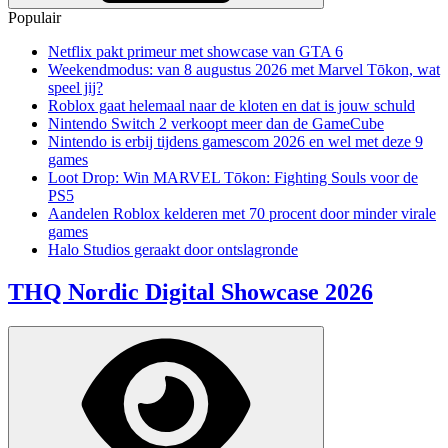
Populair
Netflix pakt primeur met showcase van GTA 6
Weekendmodus: van 8 augustus 2026 met Marvel Tōkon, wat
speel jij?
Roblox gaat helemaal naar de kloten en dat is jouw schuld
Nintendo Switch 2 verkoopt meer dan de GameCube
Nintendo is erbij tijdens gamescom 2026 en wel met deze 9
games
Loot Drop: Win MARVEL Tōkon: Fighting Souls voor de
PS5
Aandelen Roblox kelderen met 70 procent door minder virale
games
Halo Studios geraakt door ontslagronde
THQ Nordic Digital Showcase 2026