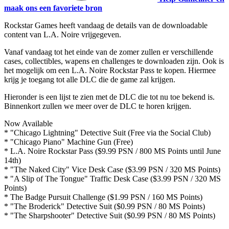
maak ons een favoriete bron
Rockstar Games heeft vandaag de details van de downloadable
content van L.A. Noire vrijgegeven.
Vanaf vandaag tot het einde van de zomer zullen er verschillende
cases, collectibles, wapens en challenges te downloaden zijn. Ook is
het mogelijk om een L.A. Noire Rockstar Pass te kopen. Hiermee
krijg je toegang tot alle DLC die de game zal krijgen.
Hieronder is een lijst te zien met de DLC die tot nu toe bekend is.
Binnenkort zullen we meer over de DLC te horen krijgen.
Now Available
* "Chicago Lightning" Detective Suit (Free via the Social Club)
* "Chicago Piano" Machine Gun (Free)
* L.A. Noire Rockstar Pass ($9.99 PSN / 800 MS Points until June
14th)
* "The Naked City" Vice Desk Case ($3.99 PSN / 320 MS Points)
* "A Slip of The Tongue" Traffic Desk Case ($3.99 PSN / 320 MS
Points)
* The Badge Pursuit Challenge ($1.99 PSN / 160 MS Points)
* "The Broderick" Detective Suit ($0.99 PSN / 80 MS Points)
* "The Sharpshooter" Detective Suit ($0.99 PSN / 80 MS Points)