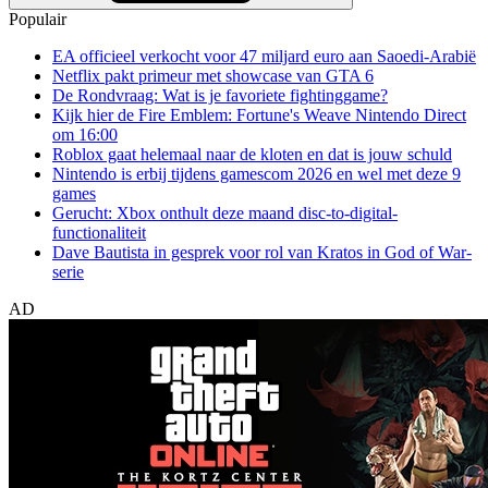
Populair
EA officieel verkocht voor 47 miljard euro aan Saoedi-Arabië
Netflix pakt primeur met showcase van GTA 6
De Rondvraag: Wat is je favoriete fightinggame?
Kijk hier de Fire Emblem: Fortune's Weave Nintendo Direct
om 16:00
Roblox gaat helemaal naar de kloten en dat is jouw schuld
Nintendo is erbij tijdens gamescom 2026 en wel met deze 9
games
Gerucht: Xbox onthult deze maand disc-to-digital-
functionaliteit
Dave Bautista in gesprek voor rol van Kratos in God of War-
serie
AD