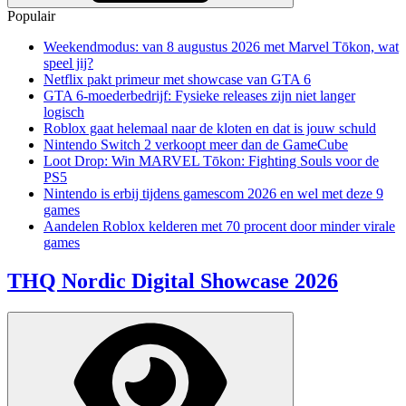
Populair
Weekendmodus: van 8 augustus 2026 met Marvel Tōkon, wat
speel jij?
Netflix pakt primeur met showcase van GTA 6
GTA 6-moederbedrijf: Fysieke releases zijn niet langer
logisch
Roblox gaat helemaal naar de kloten en dat is jouw schuld
Nintendo Switch 2 verkoopt meer dan de GameCube
Loot Drop: Win MARVEL Tōkon: Fighting Souls voor de
PS5
Nintendo is erbij tijdens gamescom 2026 en wel met deze 9
games
Aandelen Roblox kelderen met 70 procent door minder virale
games
THQ Nordic Digital Showcase 2026