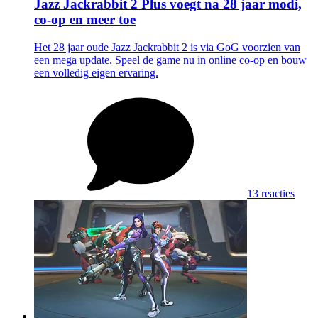
Jazz Jackrabbit 2 Plus voegt na 28 jaar modi,
co-op en meer toe
Het 28 jaar oude Jazz Jackrabbit 2 is via GoG voorzien van
een mega update. Speel de game nu in online co-op en bouw
een volledig eigen ervaring.
13 reacties