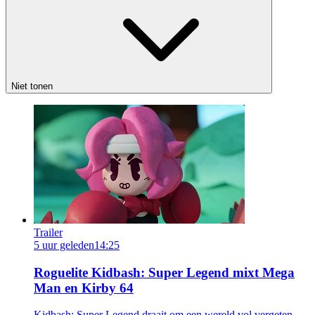
Niet tonen
Trailer
5 uur geleden
14:25
Roguelite Kidbash: Super Legend mixt Mega
Man en Kirby 64
Kidbash: Super Legend draait om een wereld vol vergeten