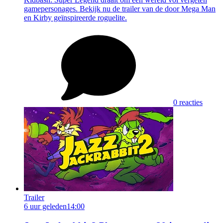
gamepersonages. Bekijk nu de trailer van de door Mega Man
en Kirby geïnspireerde roguelite.
0 reacties
Trailer
6 uur geleden
14:00