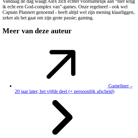
Vandaag de dag waagt Alex zich echter voornamelijk aan “hier krijg
ik echt een God-complex van”-games. Onze regelneef - ook wel
Captain Plannert genoemd - heeft altijd wel zijn mening klaarliggen,
zeker als het gaat om zijn grote passie; gaming.
Meer van deze auteur
Gameliner –
20 jaar later, het vijfde deel (+ persoonlijk afscheid)