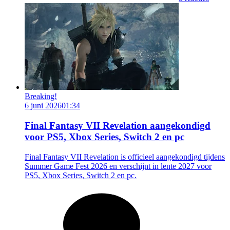
Breaking!
6 juni 2026
01:34
Final Fantasy VII Revelation aangekondigd
voor PS5, Xbox Series, Switch 2 en pc
Final Fantasy VII Revelation is officieel aangekondigd tijdens
Summer Game Fest 2026 en verschijnt in lente 2027 voor
PS5, Xbox Series, Switch 2 en pc.