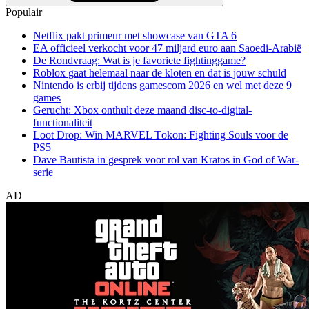
Populair
Netflix pakt primeur met showcase van GTA 6
EA officieel verkocht voor 47 miljard euro aan Saoedi-Arabië
De Rondvraag: Wat is je favoriete fightinggame?
Roblox gaat helemaal naar de kloten en dat is jouw schuld
Nintendo is erbij tijdens gamescom 2026 en wel met deze 9
games
Gerucht: Xbox onthult deze maand disc-to-digital-
functionaliteit
Loot Drop: Win MARVEL Tōkon: Fighting Souls voor de
PS5
Dave Bautista in gesprek voor rol van Kratos in God of War-
serie
AD