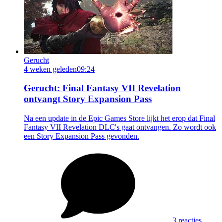
Gerucht
4 weken geleden
09:24
Gerucht: Final Fantasy VII Revelation
ontvangt Story Expansion Pass
Na een update in de Epic Games Store lijkt het erop dat Final
Fantasy VII Revelation DLC's gaat ontvangen. Zo wordt ook
een Story Expansion Pass gevonden.
3 reacties