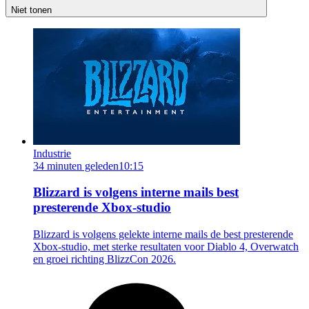
Niet tonen
Industrie
34 minuten geleden
10:15
Blizzard is volgens interne mails best
presterende Xbox-studio
Blizzard is volgens gelekte interne mails de best presterende
Xbox-studio, met sterke resultaten voor Diablo 4, Overwatch
en groei richting BlizzCon 2026.