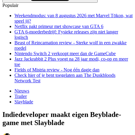
Populair
Weekendmodus: van 8 augustus 2026 met Marvel Tōkon, wat
speel jij?
Netflix pakt primeur met showcase van GTA 6
GTA 6-moederbedrijf: Fysieke releases zijn niet langer
logisch
Beast of Reincarnation review - Sterke wolf in een zwakke
roedel
Nintendo Switch 2 verkoopt meer dan de GameCube
Jazz Jackrabbit 2 Plus voegt na 28 jaar modi, co-op en meer
toe
Fields of Mistria review - Nog één dagje dan
Check hier of je bent toegelaten aan The Duskbloods
Network Test
Nieuws
Trailer
Slayblade
Indiedeveloper maakt eigen Beyblade-
game met Slayblade