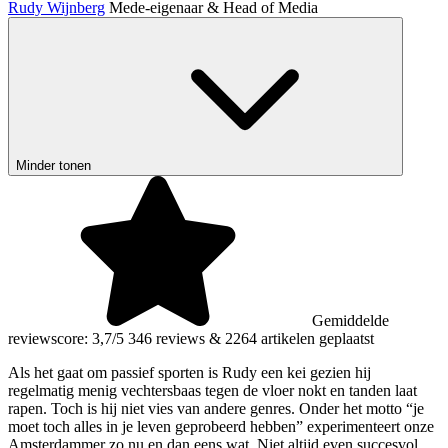
Rudy Wijnberg
Mede-eigenaar & Head of Media
Minder tonen
Gemiddelde
reviewscore: 3,7/5
346 reviews
&
2264 artikelen geplaatst
Als het gaat om passief sporten is Rudy een kei gezien hij
regelmatig menig vechtersbaas tegen de vloer nokt en tanden laat
rapen. Toch is hij niet vies van andere genres. Onder het motto “je
moet toch alles in je leven geprobeerd hebben” experimenteert onze
Amsterdammer zo nu en dan eens wat. Niet altijd even succesvol,