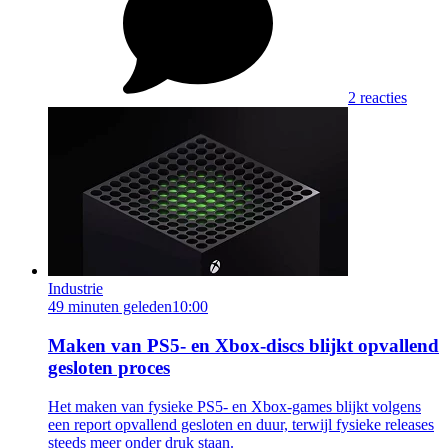
2 reacties
Industrie
49 minuten geleden
10:00
Maken van PS5- en Xbox-discs blijkt opvallend
gesloten proces
Het maken van fysieke PS5- en Xbox-games blijkt volgens
een report opvallend gesloten en duur, terwijl fysieke releases
steeds meer onder druk staan.