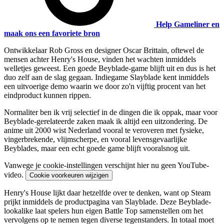
Help Gameliner en
maak ons een favoriete bron
Ontwikkelaar Rob Gross en designer Oscar Brittain, oftewel de
mensen achter Henry's House, vinden het wachten inmiddels
welletjes geweest. Een goede Beyblade-game blijft uit en dus is het
duo zelf aan de slag gegaan. Indiegame Slayblade kent inmiddels
een uitvoerige demo waarin we door zo'n vijftig procent van het
eindproduct kunnen rippen.
Normaliter ben ik vrij selectief in de dingen die ik oppak, maar voor
Beyblade-gerelateerde zaken maak ik altijd een uitzondering. De
anime uit 2000 wist Nederland vooral te veroveren met fysieke,
vingerbrekende, vlijmscherpe, en vooral levensgevaarlijke
Beyblades, maar een echt goede game blijft vooralsnog uit.
Vanwege je cookie-instellingen verschijnt hier nu geen YouTube-
video.
Cookie voorkeuren wijzigen
Henry's House lijkt daar hetzelfde over te denken, want op Steam
prijkt inmiddels de productpagina van Slayblade. Deze Beyblade-
lookalike laat spelers hun eigen Battle Top samenstellen om het
vervolgens op te nemen tegen diverse tegenstanders. In totaal moet