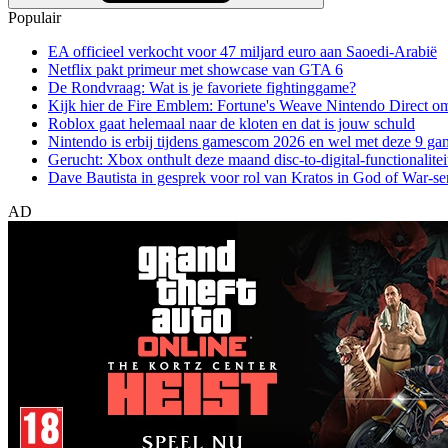
Populair
EA officieel verkocht voor 47 miljard euro aan Saoedi-Arabië
Netflix pakt primeur met showcase van GTA 6
De Rondvraag: Wat is je favoriete fightinggame?
Kijk hier de Fire Emblem: Fortune's Weave Nintendo Direct o
Roblox gaat helemaal naar de kloten en dat is jouw schuld
Nintendo is erbij tijdens gamescom 2026 en wel met deze 9 ga
Gerucht: Xbox onthult deze maand disc-to-digital-functionalitei
Dave Bautista in gesprek voor rol van Kratos in God of War-se
AD