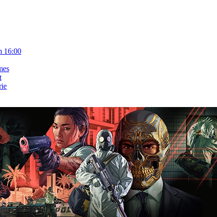
m 16:00
mes
t
rie