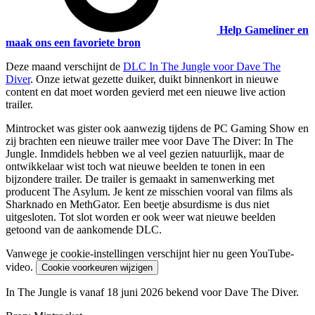
Help Gameliner en
maak ons een favoriete bron
Deze maand verschijnt de
DLC In The Jungle voor Dave The
Diver
. Onze ietwat gezette duiker, duikt binnenkort in nieuwe
content en dat moet worden gevierd met een nieuwe live action
trailer.
Mintrocket was gister ook aanwezig tijdens de PC Gaming Show en
zij brachten een nieuwe trailer mee voor Dave The Diver: In The
Jungle. Inmdidels hebben we al veel gezien natuurlijk, maar de
ontwikkelaar wist toch wat nieuwe beelden te tonen in een
bijzondere trailer. De trailer is gemaakt in samenwerking met
producent The Asylum. Je kent ze misschien vooral van films als
Sharknado en MethGator. Een beetje absurdisme is dus niet
uitgesloten. Tot slot worden er ook weer wat nieuwe beelden
getoond van de aankomende DLC.
Vanwege je cookie-instellingen verschijnt hier nu geen YouTube-
video.
Cookie voorkeuren wijzigen
In The Jungle is vanaf 18 juni 2026 bekend voor Dave The Diver.