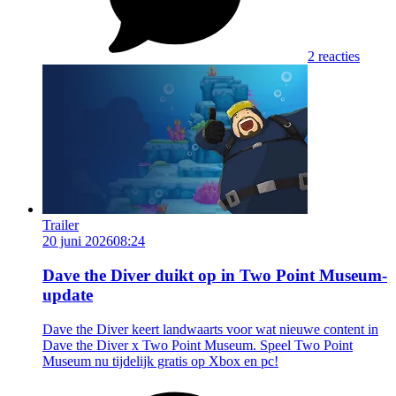
2 reacties
Trailer
20 juni 2026
08:24
Dave the Diver duikt op in Two Point Museum-
update
Dave the Diver keert landwaarts voor wat nieuwe content in
Dave the Diver x Two Point Museum. Speel Two Point
Museum nu tijdelijk gratis op Xbox en pc!