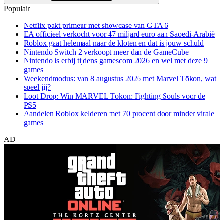
Populair
Netflix pakt primeur met showcase van GTA 6
EA officieel verkocht voor 47 miljard euro aan Saoedi-Arabië
Roblox gaat helemaal naar de kloten en dat is jouw schuld
Nintendo Switch 2 verkoopt meer dan de GameCube
Nintendo is erbij tijdens gamescom 2026 en wel met deze 9
games
Weekendmodus: van 8 augustus 2026 met Marvel Tōkon, wat
speel jij?
Loot Drop: Win MARVEL Tōkon: Fighting Souls voor de
PS5
Aandelen Roblox kelderen met 70 procent door minder virale
games
AD