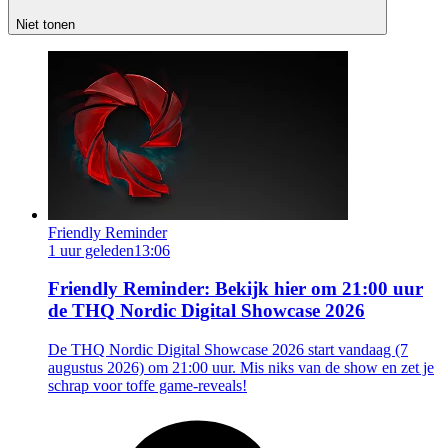
Niet tonen
Friendly Reminder
1 uur geleden
13:06
Friendly Reminder: Bekijk hier om 21:00 uur
de THQ Nordic Digital Showcase 2026
De THQ Nordic Digital Showcase 2026 start vandaag (7
augustus 2026) om 21:00 uur. Mis niks van de show en zet je
schrap voor toffe game-reveals!