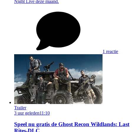
Night Live deze maand.
1 reactie
Trailer
3 uur geleden
11:10
Speel nu gratis de Ghost Recon Wildlands: Last
Rites-DLC