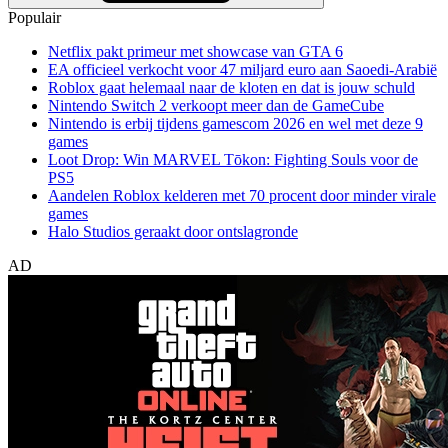
Populair
Netflix pakt primeur met showcase van GTA 6
EA officieel verkocht voor 47 miljard euro aan Saoedi-Arabië
Roblox gaat helemaal naar de kloten en dat is jouw schuld
Nintendo Switch 2 verkoopt meer dan de GameCube
Nintendo is erbij tijdens gamescom 2026 en wel met deze 9
games
Loot Drop: Win MARVEL Tōkon: Fighting Souls voor de
PS5
Aandelen Roblox kelderen met 70 procent door minder virale
games
Halo Studios geraakt door ontslagronde
AD