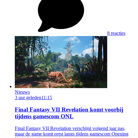
8 reacties
Nieuws
3 uur geleden
11:15
Final Fantasy VII Revelation komt voorbij
tijdens gamescom ONL
Final Fantasy VII Revelation verschijnt volgend jaar pas,
maar de game komt eerst langs tijdens gamescom Opening