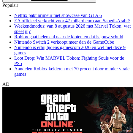
Populair
Netflix pakt primeur met showcase van GTA 6
EA officieel verkocht voor 47 miljard euro aan Saoedi-Arabië
Weekendmodus: van 8 augustus 2026 met Marvel Tōkon, wat
speel jij?
Roblox gaat helemaal naar de kloten en dat is jouw schuld
Nintendo Switch 2 verkoopt meer dan de GameCube
Nintendo is erbij tijdens gamescom 2026 en wel met deze 9
games
Loot Drop: Win MARVEL Tōkon: Fighting Souls voor de
PS5
Aandelen Roblox kelderen met 70 procent door minder virale
games
AD