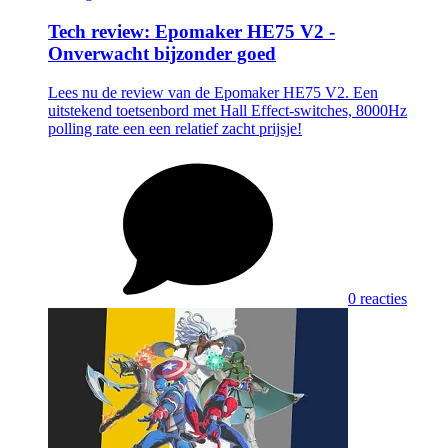
Tech review: Epomaker HE75 V2 -
Onverwacht bijzonder goed
Lees nu de review van de Epomaker HE75 V2. Een
uitstekend toetsenbord met Hall Effect-switches, 8000Hz
polling rate een een relatief zacht prijsje!
0 reacties