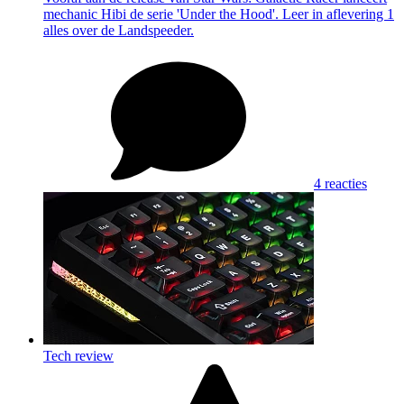
mechanic Hibi de serie 'Under the Hood'. Leer in aflevering 1
alles over de Landspeeder.
4 reacties
Tech review