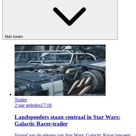
Niet tonen
Trailer
2 uur geleden
17:18
Landspeeders staan centraal in Star Wars:
Galactic Racer-trailer
Vooraf aan de release van Star Wars: Galactic Racer lanceert