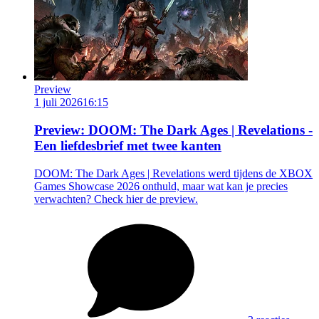
Preview
1 juli 2026
16:15
Preview: DOOM: The Dark Ages | Revelations -
Een liefdesbrief met twee kanten
DOOM: The Dark Ages | Revelations werd tijdens de XBOX
Games Showcase 2026 onthuld, maar wat kan je precies
verwachten? Check hier de preview.