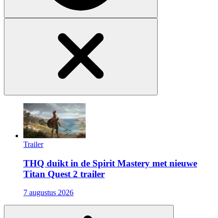
Trailer
THQ duikt in de Spirit Mastery met nieuwe
Titan Quest 2 trailer
7 augustus 2026