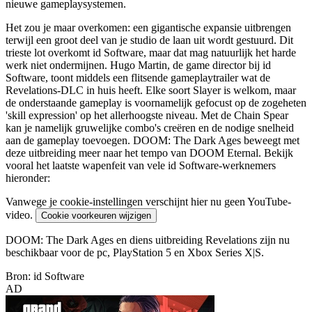
nieuwe gameplaysystemen.
Het zou je maar overkomen: een gigantische expansie uitbrengen
terwijl een groot deel van je studio de laan uit wordt gestuurd. Dit
trieste lot overkomt id Software, maar dat mag natuurlijk het harde
werk niet ondermijnen. Hugo Martin, de game director bij id
Software, toont middels een flitsende gameplaytrailer wat de
Revelations-DLC in huis heeft. Elke soort Slayer is welkom, maar
de onderstaande gameplay is voornamelijk gefocust op de zogeheten
'skill expression' op het allerhoogste niveau. Met de Chain Spear
kan je namelijk gruwelijke combo's creëren en de nodige snelheid
aan de gameplay toevoegen. DOOM: The Dark Ages beweegt met
deze uitbreiding meer naar het tempo van DOOM Eternal. Bekijk
vooral het laatste wapenfeit van vele id Software-werknemers
hieronder:
Vanwege je cookie-instellingen verschijnt hier nu geen YouTube-
video.
Cookie voorkeuren wijzigen
DOOM: The Dark Ages en diens uitbreiding Revelations zijn nu
beschikbaar voor de pc, PlayStation 5 en Xbox Series X|S.
Bron: id Software
AD