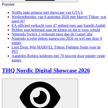
Populair
Netflix pakt primeur met showcase van GTA 6
Weekendmodus: van 8 augustus 2026 met Marvel Tōkon, wat
speel jij?
EA officieel verkocht voor 47 miljard euro aan Saoedi-Arabië
Roblox gaat helemaal naar de kloten en dat is jouw schuld
Nintendo Switch 2 verkoopt meer dan de GameCube
Nintendo is erbij tijdens gamescom 2026 en wel met deze 9
games
Loot Drop: Win MARVEL Tōkon: Fighting Souls voor de
PS5
Aandelen Roblox kelderen met 70 procent door minder virale
games
THQ Nordic Digital Showcase 2026