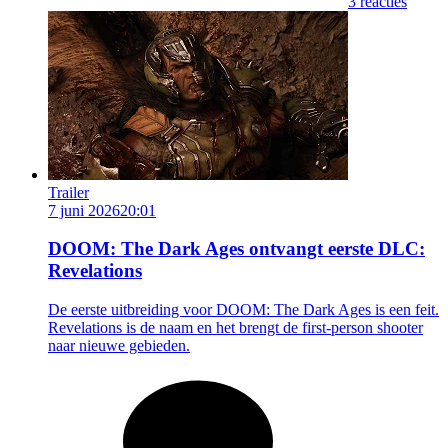
3 reacties
Trailer
7 juni 2026
20:01
DOOM: The Dark Ages ontvangt eerste DLC:
Revelations
De eerste uitbreiding voor DOOM: The Dark Ages is een feit.
Revelations is de naam en het brengt de first-person shooter
naar nieuwe gebieden.