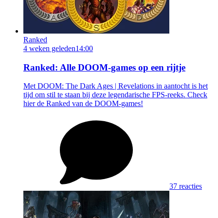
Ranked
4 weken geleden
14:00
Ranked: Alle DOOM-games op een rijtje
Met DOOM: The Dark Ages | Revelations in aantocht is het
tijd om stil te staan bij deze legendarische FPS-reeks. Check
hier de Ranked van de DOOM-games!
37 reacties