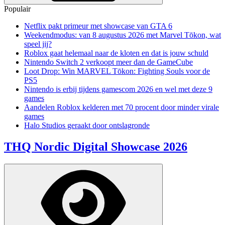
Populair
Netflix pakt primeur met showcase van GTA 6
Weekendmodus: van 8 augustus 2026 met Marvel Tōkon, wat
speel jij?
Roblox gaat helemaal naar de kloten en dat is jouw schuld
Nintendo Switch 2 verkoopt meer dan de GameCube
Loot Drop: Win MARVEL Tōkon: Fighting Souls voor de
PS5
Nintendo is erbij tijdens gamescom 2026 en wel met deze 9
games
Aandelen Roblox kelderen met 70 procent door minder virale
games
Halo Studios geraakt door ontslagronde
THQ Nordic Digital Showcase 2026