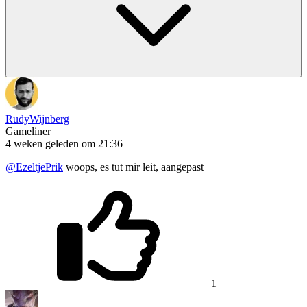
RudyWijnberg
Gameliner
4 weken geleden om 21:36
@EzeltjePrik
woops, es tut mir leit, aangepast
1