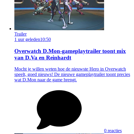
Trailer
1 uur geleden
10:50
Overwatch D.Mon-gameplaytrailer toont mix
van D.Va en Reinhardt
Mocht je willen weten hoe de nieuwste Hero in Overwatch
speelt, goed nieuws! De nieuwe gameplaytrailer toont precies
wat D.Mon naar de game brengt.
0 reacties