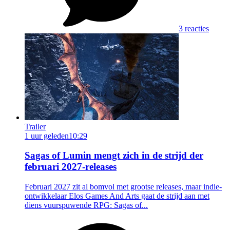
3 reacties
Trailer
1 uur geleden
10:29
Sagas of Lumin mengt zich in de strijd der
februari 2027-releases
Februari 2027 zit al bomvol met grootse releases, maar indie-
ontwikkelaar Elos Games And Arts gaat de strijd aan met
diens vuurspuwende RPG: Sagas of...