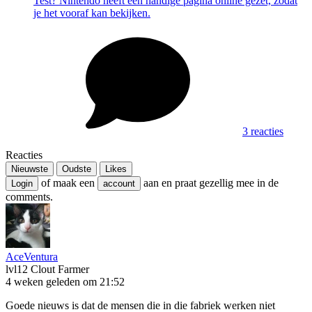
Test? Nintendo heeft een handige pagina online gezet, zodat
je het vooraf kan bekijken.
3 reacties
Reacties
Nieuwste
Oudste
Likes
of maak een
aan en praat gezellig mee in de
Login
account
comments.
AceVentura
lvl12
Clout Farmer
4 weken geleden om 21:52
Goede nieuws is dat de mensen die in die fabriek werken niet