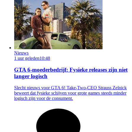
Nieuws
1 uur geleden
10:48
GTA 6-moederbedrijf: Fysieke releases zijn niet
langer logisch
Slecht nieuws voor GTA 6! Take-Two-CEO Strauss Zelnick
beweert dat fysieke schijven voor grote games steeds minder
logisch zijn voor de consument.