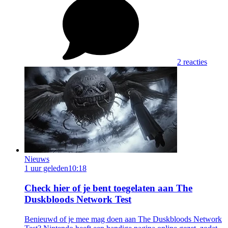
2 reacties
Nieuws
1 uur geleden
10:18
Check hier of je bent toegelaten aan The
Duskbloods Network Test
Benieuwd of je mee mag doen aan The Duskbloods Network