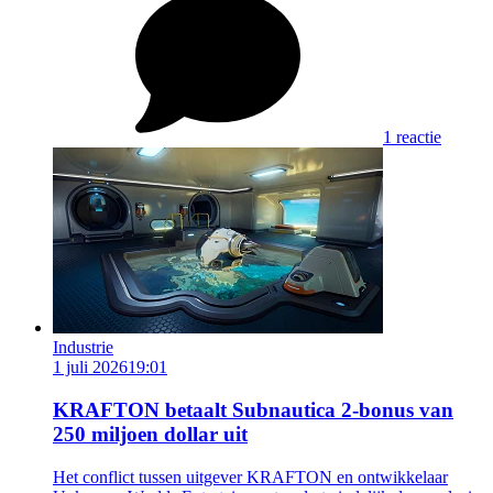
1 reactie
Industrie
1 juli 2026
19:01
KRAFTON betaalt Subnautica 2-bonus van
250 miljoen dollar uit
Het conflict tussen uitgever KRAFTON en ontwikkelaar