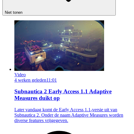
Niet tonen
Video
4 weken geleden
11:01
Subnautica 2 Early Access 1.1 Adaptive
Measures duikt op
Later vandaag komt de Early Access 1.1-versie uit van
Subnautica 2. Onder de naam Adaptive Measures worden
diverse features vrijgegeven.