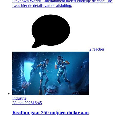
Unknown Worlds Entertainment nadert eindelijk de conclusie.
Lees hier de details van de afsluiting.
2 reacties
Industrie
28 mei 2026
16:45
Krafton gaat 250 miljoen dollar aan