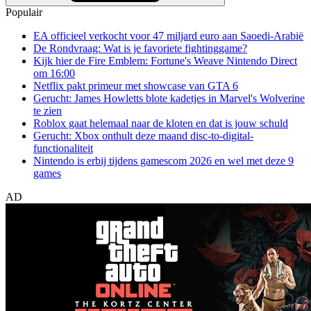
Populair
EA officieel verkocht voor 47 miljard euro aan Saoedi-Arabië
De Rondvraag: Wat is je favoriete fightinggame?
Kijk hier de Fire Emblem: Fortune's Weave Nintendo Direct
om 16:00
Netflix pakt primeur met showcase van GTA 6
Gerucht: James Howletts blote kadetjes in Marvel's Wolverine
te zien
Roblox gaat helemaal naar de kloten en dat is jouw schuld
Gerucht: Xbox onthult deze maand disc-to-digital-
functionaliteit
Nintendo is erbij tijdens gamescom 2026 en wel met deze 9
games
AD