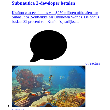
Subnautica 2-developer betalen
Krafton gaat een bonus van $250 miljoen uitbetalen aan
Subnautica 2-ontwikkelaar Unknown Worlds. De bonus
beslaat 35 procent van Krafton's jaarlijkse...
6 reacties