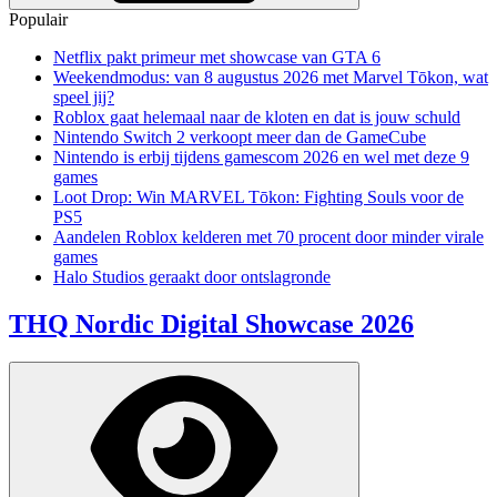
Populair
Netflix pakt primeur met showcase van GTA 6
Weekendmodus: van 8 augustus 2026 met Marvel Tōkon, wat
speel jij?
Roblox gaat helemaal naar de kloten en dat is jouw schuld
Nintendo Switch 2 verkoopt meer dan de GameCube
Nintendo is erbij tijdens gamescom 2026 en wel met deze 9
games
Loot Drop: Win MARVEL Tōkon: Fighting Souls voor de
PS5
Aandelen Roblox kelderen met 70 procent door minder virale
games
Halo Studios geraakt door ontslagronde
THQ Nordic Digital Showcase 2026