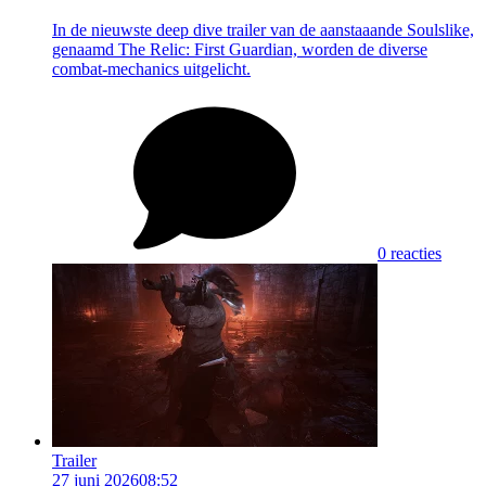
In de nieuwste deep dive trailer van de aanstaaande Soulslike,
genaamd The Relic: First Guardian, worden de diverse
combat-mechanics uitgelicht.
0 reacties
Trailer
27 juni 2026
08:52