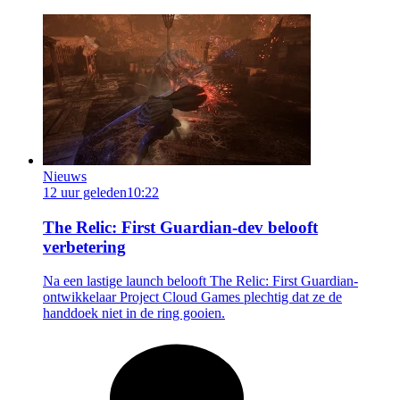
Nieuws
12 uur geleden
10:22
The Relic: First Guardian-dev belooft
verbetering
Na een lastige launch belooft The Relic: First Guardian-
ontwikkelaar Project Cloud Games plechtig dat ze de
handdoek niet in de ring gooien.