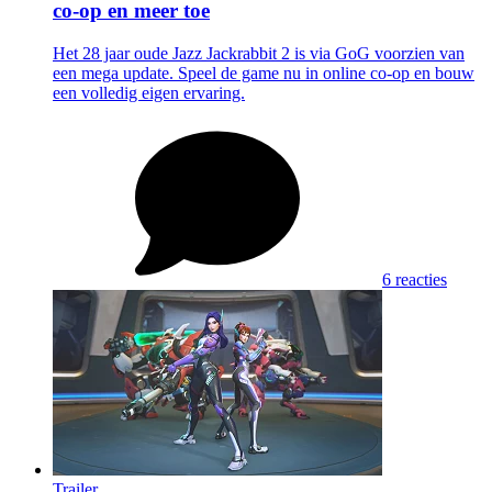
co-op en meer toe
Het 28 jaar oude Jazz Jackrabbit 2 is via GoG voorzien van
een mega update. Speel de game nu in online co-op en bouw
een volledig eigen ervaring.
6 reacties
Trailer