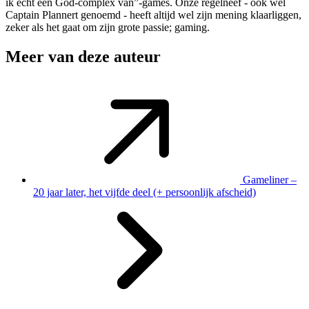
ik echt een God-complex van”-games. Onze regelneef - ook wel
Captain Plannert genoemd - heeft altijd wel zijn mening klaarliggen,
zeker als het gaat om zijn grote passie; gaming.
Meer van deze auteur
Gameliner –
20 jaar later, het vijfde deel (+ persoonlijk afscheid)