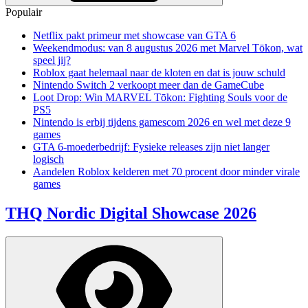
Populair
Netflix pakt primeur met showcase van GTA 6
Weekendmodus: van 8 augustus 2026 met Marvel Tōkon, wat
speel jij?
Roblox gaat helemaal naar de kloten en dat is jouw schuld
Nintendo Switch 2 verkoopt meer dan de GameCube
Loot Drop: Win MARVEL Tōkon: Fighting Souls voor de
PS5
Nintendo is erbij tijdens gamescom 2026 en wel met deze 9
games
GTA 6-moederbedrijf: Fysieke releases zijn niet langer
logisch
Aandelen Roblox kelderen met 70 procent door minder virale
games
THQ Nordic Digital Showcase 2026