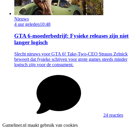
Nieuws
4 uur geleden
10:48
GTA 6-moederbedrijf: Fysieke releases zijn niet
langer logisch
Slecht nieuws voor GTA 6! Take-Two-CEO Strauss Zelnick
beweert dat fysieke schijven voor grote games steeds minder
logisch zijn voor de consument.
24 reacties
Gameliner.nl maakt gebruik van cookies