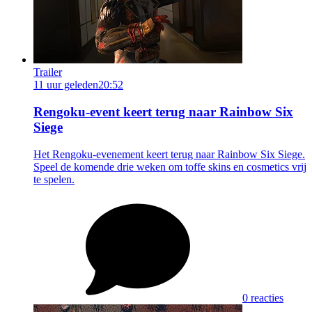
Trailer
11 uur geleden
20:52
Rengoku-event keert terug naar Rainbow Six
Siege
Het Rengoku-evenement keert terug naar Rainbow Six Siege.
Speel de komende drie weken om toffe skins en cosmetics vrij
te spelen.
0 reacties