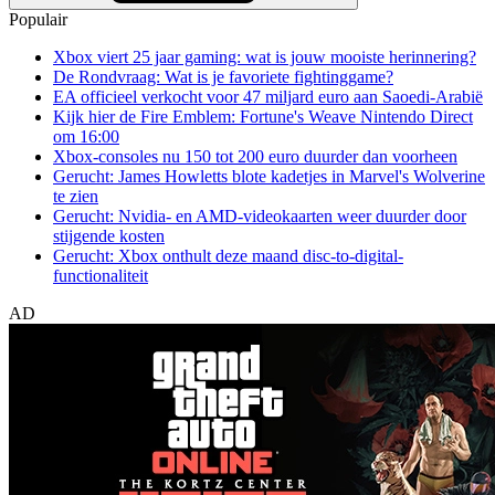
Populair
Xbox viert 25 jaar gaming: wat is jouw mooiste herinnering?
De Rondvraag: Wat is je favoriete fightinggame?
EA officieel verkocht voor 47 miljard euro aan Saoedi-Arabië
Kijk hier de Fire Emblem: Fortune's Weave Nintendo Direct
om 16:00
Xbox-consoles nu 150 tot 200 euro duurder dan voorheen
Gerucht: James Howletts blote kadetjes in Marvel's Wolverine
te zien
Gerucht: Nvidia- en AMD-videokaarten weer duurder door
stijgende kosten
Gerucht: Xbox onthult deze maand disc-to-digital-
functionaliteit
AD