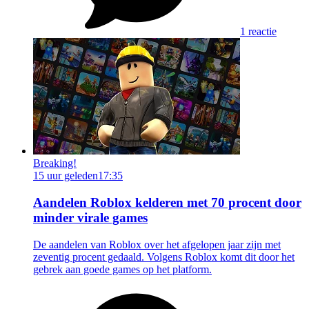
1 reactie
Breaking!
15 uur geleden
17:35
Aandelen Roblox kelderen met 70 procent door
minder virale games
De aandelen van Roblox over het afgelopen jaar zijn met
zeventig procent gedaald. Volgens Roblox komt dit door het
gebrek aan goede games op het platform.