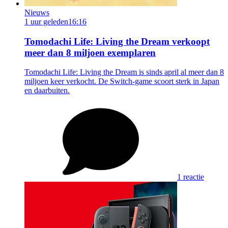
Nieuws
1 uur geleden
16:16
Tomodachi Life: Living the Dream verkoopt
meer dan 8 miljoen exemplaren
Tomodachi Life: Living the Dream is sinds april al meer dan 8
miljoen keer verkocht. De Switch-game scoort sterk in Japan
en daarbuiten.
1 reactie