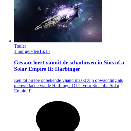
Trailer
1 uur geleden
16:15
Gevaar loert vanuit de schaduwen in Sins of a
Solar Empire II: Harbinger
Een tot nu toe onbekende vijand maakt zijn opwachting als
nieuwe factie via de Harbinger DLC voor Sins of a Solar
Empire II