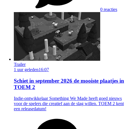
0 reacties
Trailer
1 uur geleden
16:07
Schiet in september 2026 de mooiste plaatjes in
TOEM 2
Indie-ontwikkelaar Something We Made heeft goed nieuws
voor de spelers die creatief aan de slag willen. TOEM 2 kent
een releasedatum!