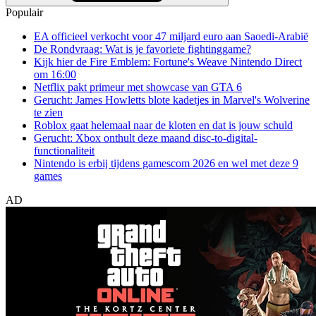
Populair
EA officieel verkocht voor 47 miljard euro aan Saoedi-Arabië
De Rondvraag: Wat is je favoriete fightinggame?
Kijk hier de Fire Emblem: Fortune's Weave Nintendo Direct
om 16:00
Netflix pakt primeur met showcase van GTA 6
Gerucht: James Howletts blote kadetjes in Marvel's Wolverine
te zien
Roblox gaat helemaal naar de kloten en dat is jouw schuld
Gerucht: Xbox onthult deze maand disc-to-digital-
functionaliteit
Nintendo is erbij tijdens gamescom 2026 en wel met deze 9
games
AD