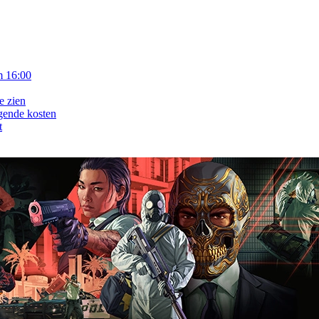
m 16:00
e zien
gende kosten
t