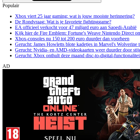
Populair
Xbox viert 25 jaar gaming: wat is jouw mooiste herinnering?
De Rondvraag: Wat is je favoriete fightinggame?
EA officieel verkocht voor 47 miljard euro aan Saoedi-Arabië
Kijk hier de Fire Emblem: Fortune's Weave Nintendo Direct o
Xbox-consoles nu 150 tot 200 euro duurder dan voorheen
Gerucht: James Howletts blote kadetjes in Marvel's Wolverine t
Gerucht: Nvidia- en AMD-videokaarten weer duurder door stij
Gerucht: Xbox onthult deze maand disc-to-digital-functionalitei
AD