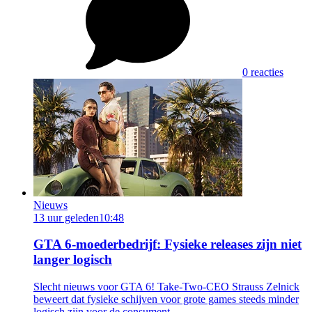
0 reacties
Nieuws
13 uur geleden
10:48
GTA 6-moederbedrijf: Fysieke releases zijn niet
langer logisch
Slecht nieuws voor GTA 6! Take-Two-CEO Strauss Zelnick
beweert dat fysieke schijven voor grote games steeds minder
logisch zijn voor de consument.