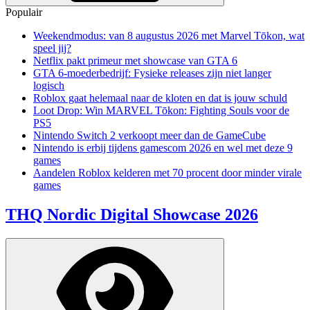
Populair
Weekendmodus: van 8 augustus 2026 met Marvel Tōkon, wat
speel jij?
Netflix pakt primeur met showcase van GTA 6
GTA 6-moederbedrijf: Fysieke releases zijn niet langer
logisch
Roblox gaat helemaal naar de kloten en dat is jouw schuld
Loot Drop: Win MARVEL Tōkon: Fighting Souls voor de
PS5
Nintendo Switch 2 verkoopt meer dan de GameCube
Nintendo is erbij tijdens gamescom 2026 en wel met deze 9
games
Aandelen Roblox kelderen met 70 procent door minder virale
games
THQ Nordic Digital Showcase 2026