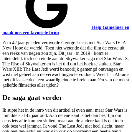
Help Gameliner en
maak ons een favoriete bron
Zo'n 42 jaar geleden veroverde George Lucas met Star Wars IV: A
New Hope de wereld. Toen niet wetende dat die film de eerste uit
een reeks van negen zou zijn. Dit jaar - in 2019 - komt er
uiteindelijk toch een einde aan de Skywalker saga met Star Wars IX:
The Rise of Skywalker en is het tijd om het boek te sluiten. Star
Wars XIII: The Last Jedi werd behoorlijk gemengd ontvangen en
wist niet geheel aan de verwachtingen te voldoen. Weet J. J. Abrams
met dit laatste deel een waardig einde te breien aan één van de meest
geliefde filmseries aller tijden?
De saga gaat verder
Ik stipte het in de intro van dit artikel al even aan, maar Star Wars is
inmiddels al 42 jaar oud. Aan de ene kant is het dan best fijn om
eens iets af te kunnen sluiten, maar aan de andere kant is dat toch
ook best wel jammer. Ik vond The Last Jedi niet heel slecht, maar
ook niet geweldig en was dan ook op voorhand een beetje bang