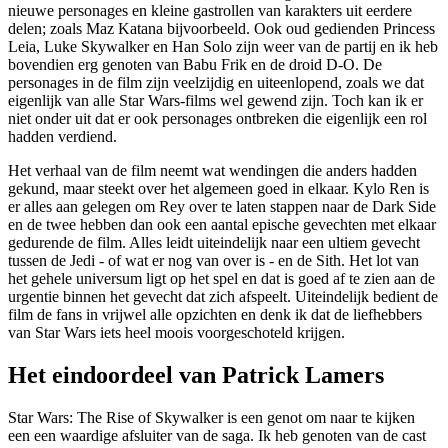
nieuwe personages en kleine gastrollen van karakters uit eerdere
delen; zoals Maz Katana bijvoorbeeld. Ook oud gedienden Princess
Leia, Luke Skywalker en Han Solo zijn weer van de partij en ik heb
bovendien erg genoten van Babu Frik en de droid D-O. De
personages in de film zijn veelzijdig en uiteenlopend, zoals we dat
eigenlijk van alle Star Wars-films wel gewend zijn. Toch kan ik er
niet onder uit dat er ook personages ontbreken die eigenlijk een rol
hadden verdiend.
Het verhaal van de film neemt wat wendingen die anders hadden
gekund, maar steekt over het algemeen goed in elkaar. Kylo Ren is
er alles aan gelegen om Rey over te laten stappen naar de Dark Side
en de twee hebben dan ook een aantal epische gevechten met elkaar
gedurende de film. Alles leidt uiteindelijk naar een ultiem gevecht
tussen de Jedi - of wat er nog van over is - en de Sith. Het lot van
het gehele universum ligt op het spel en dat is goed af te zien aan de
urgentie binnen het gevecht dat zich afspeelt. Uiteindelijk bedient de
film de fans in vrijwel alle opzichten en denk ik dat de liefhebbers
van Star Wars iets heel moois voorgeschoteld krijgen.
Het eindoordeel van Patrick Lamers
Star Wars: The Rise of Skywalker is een genot om naar te kijken
een een waardige afsluiter van de saga. Ik heb genoten van de cast