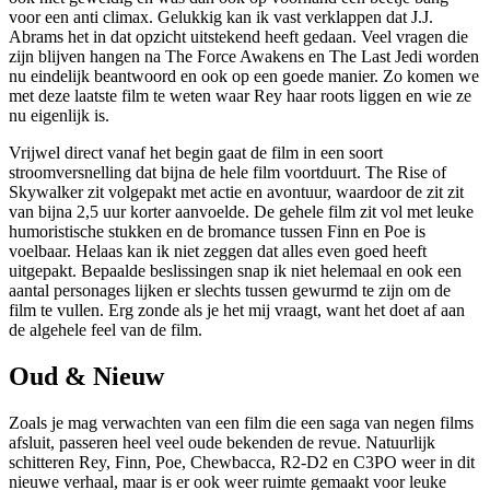
voor een anti climax. Gelukkig kan ik vast verklappen dat J.J.
Abrams het in dat opzicht uitstekend heeft gedaan. Veel vragen die
zijn blijven hangen na The Force Awakens en The Last Jedi worden
nu eindelijk beantwoord en ook op een goede manier. Zo komen we
met deze laatste film te weten waar Rey haar roots liggen en wie ze
nu eigenlijk is.
Vrijwel direct vanaf het begin gaat de film in een soort
stroomversnelling dat bijna de hele film voortduurt. The Rise of
Skywalker zit volgepakt met actie en avontuur, waardoor de zit zit
van bijna 2,5 uur korter aanvoelde. De gehele film zit vol met leuke
humoristische stukken en de bromance tussen Finn en Poe is
voelbaar. Helaas kan ik niet zeggen dat alles even goed heeft
uitgepakt. Bepaalde beslissingen snap ik niet helemaal en ook een
aantal personages lijken er slechts tussen gewurmd te zijn om de
film te vullen. Erg zonde als je het mij vraagt, want het doet af aan
de algehele feel van de film.
Oud & Nieuw
Zoals je mag verwachten van een film die een saga van negen films
afsluit, passeren heel veel oude bekenden de revue. Natuurlijk
schitteren Rey, Finn, Poe, Chewbacca, R2-D2 en C3PO weer in dit
nieuwe verhaal, maar is er ook weer ruimte gemaakt voor leuke