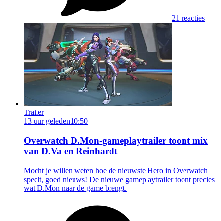
21 reacties
Trailer
13 uur geleden
10:50
Overwatch D.Mon-gameplaytrailer toont mix
van D.Va en Reinhardt
Mocht je willen weten hoe de nieuwste Hero in Overwatch
speelt, goed nieuws! De nieuwe gameplaytrailer toont precies
wat D.Mon naar de game brengt.