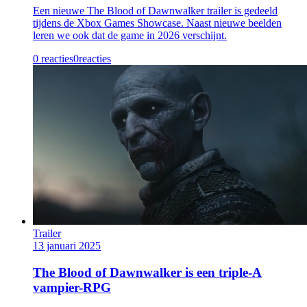
Een nieuwe The Blood of Dawnwalker trailer is gedeeld
tijdens de Xbox Games Showcase. Naast nieuwe beelden
leren we ook dat de game in 2026 verschijnt.
0 reacties
0
reacties
Trailer
13 januari 2025
The Blood of Dawnwalker is een triple-A
vampier-RPG