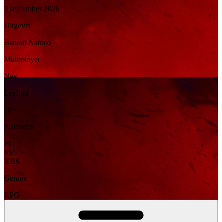
3 september 2026
Uitgever
Bandai Namco
Multiplayer
Nee
Leeftijd
18+
Platforms
PC
PS5
XBS
Genres
RPG