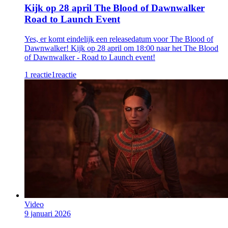
Kijk op 28 april The Blood of Dawnwalker
Road to Launch Event
Yes, er komt eindelijk een releasedatum voor The Blood of
Dawnwalker! Kijk op 28 april om 18:00 naar het The Blood
of Dawnwalker - Road to Launch event!
1 reactie
1
reactie
Video
9 januari 2026