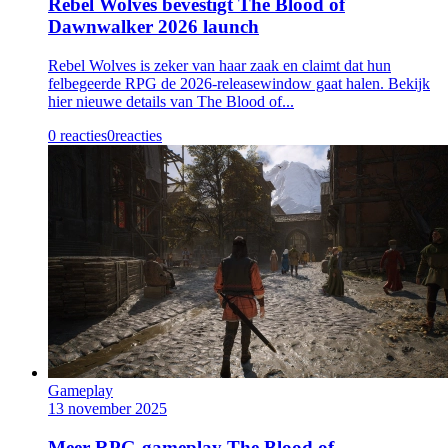
Rebel Wolves bevestigt The Blood of
Dawnwalker 2026 launch
Rebel Wolves is zeker van haar zaak en claimt dat hun
felbegeerde RPG de 2026-releasewindow gaat halen. Bekijk
hier nieuwe details van The Blood of...
0 reacties
0
reacties
Gameplay
13 november 2025
Meer RPG-gameplay The Blood of