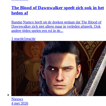
The Blood of Dawnwalker speelt zich ook in het
heden af
Bandai Namco heeft uit de doeken gedaan dat The Blood of
Dawnwalker zich niet alleen maar in verleden afspeelt. Ook
andere tijden spelen een rol in de...
1 reactie
1
reactie
Nieuws
4 mei 2026