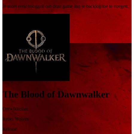
Je moet eerst inloggen om deze game aan je backlog toe te voegen.
The Blood of Dawnwalker
Ontwikkelaar
Rebel Wolves
Release