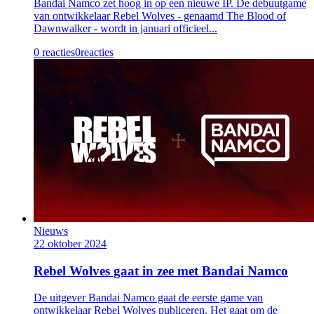
Bandai Namco zet hoog in op een nieuwe IP. De debuutgame
van ontwikkelaar Rebel Wolves - genaamd The Blood of
Dawnwalker - wordt in januari officieel...
0 reacties
0
reacties
Nieuws
22 oktober 2024
Rebel Wolves gaat in zee met Bandai Namco
De uitgever Bandai Namco gaat de eerste game van
ontwikkelaar Rebel Wolves publiceren. Het gaat om de