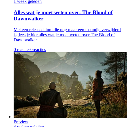
1 week geleden
Alles wat je moet weten over: The Blood of
Dawnwalker
Met een releasedatum die nog maar een maandje verwijderd
is, lees je hier alles wat je moet weten over The Blood of
Dawnwalker.
0 reacties
0
reacties
Preview
4 weken geleden