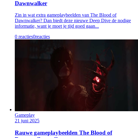
Dawnwalker
Zin in wat extra gameplaybeelden van The Blood of
Dawnwalker? Dan biedt deze nieuwe Deep Dive de nodige
informatie, want je moet je tijd goed gaan...
0 reacties
0
reacties
Gameplay
21 juni 2025
Rauwe gameplaybeelden The Blood of