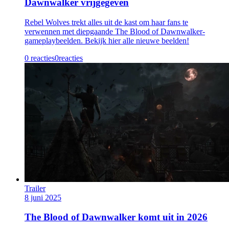
Dawnwalker vrijgegeven
Rebel Wolves trekt alles uit de kast om haar fans te
verwennen met diepgaande The Blood of Dawnwalker-
gameplaybeelden. Bekijk hier alle nieuwe beelden!
0 reacties
0
reacties
Trailer
8 juni 2025
The Blood of Dawnwalker komt uit in 2026