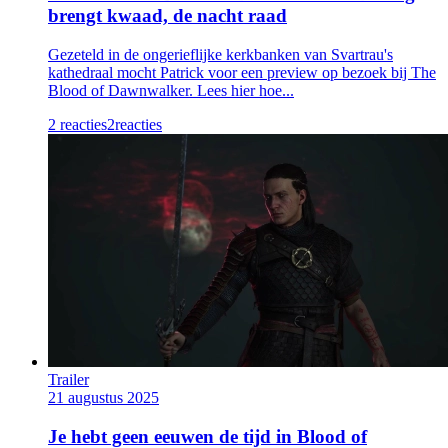
brengt kwaad, de nacht raad
Gezeteld in de ongerieflijke kerkbanken van Svartrau's
kathedraal mocht Patrick voor een preview op bezoek bij The
Blood of Dawnwalker. Lees hier hoe...
2 reacties
2
reacties
Trailer
21 augustus 2025
Je hebt geen eeuwen de tijd in Blood of