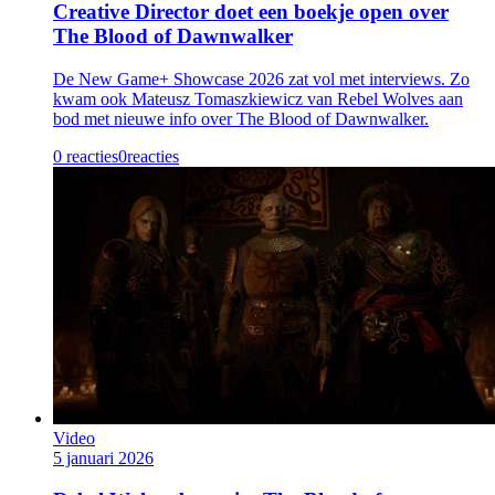
Creative Director doet een boekje open over
The Blood of Dawnwalker
De New Game+ Showcase 2026 zat vol met interviews. Zo
kwam ook Mateusz Tomaszkiewicz van Rebel Wolves aan
bod met nieuwe info over The Blood of Dawnwalker.
0 reacties
0
reacties
Video
5 januari 2026