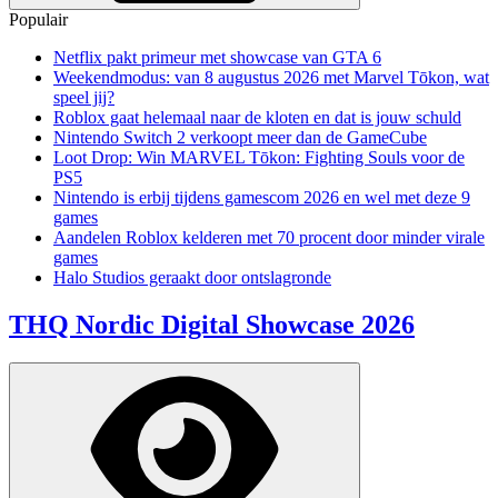
Populair
Netflix pakt primeur met showcase van GTA 6
Weekendmodus: van 8 augustus 2026 met Marvel Tōkon, wat
speel jij?
Roblox gaat helemaal naar de kloten en dat is jouw schuld
Nintendo Switch 2 verkoopt meer dan de GameCube
Loot Drop: Win MARVEL Tōkon: Fighting Souls voor de
PS5
Nintendo is erbij tijdens gamescom 2026 en wel met deze 9
games
Aandelen Roblox kelderen met 70 procent door minder virale
games
Halo Studios geraakt door ontslagronde
THQ Nordic Digital Showcase 2026