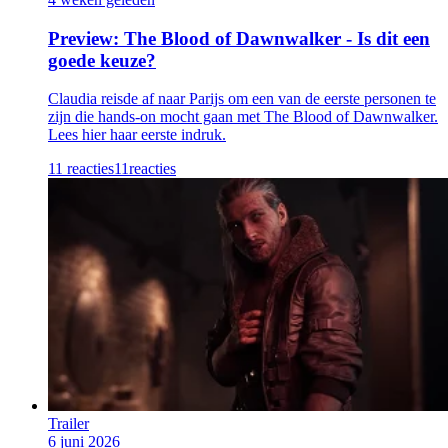
Preview: The Blood of Dawnwalker - Is dit een
goede keuze?
Claudia reisde af naar Parijs om een van de eerste personen te
zijn die hands-on mocht gaan met The Blood of Dawnwalker.
Lees hier haar eerste indruk.
11 reacties
11
reacties
Trailer
6 juni 2026