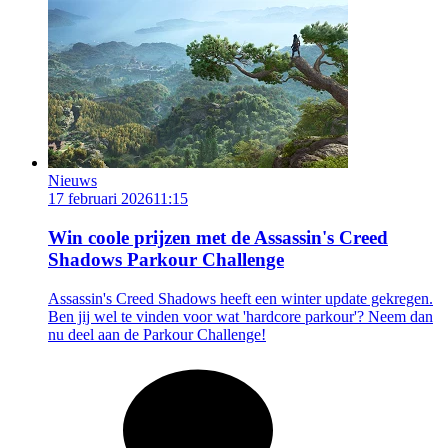
Nieuws
17 februari 2026
11:15
Win coole prijzen met de Assassin's Creed
Shadows Parkour Challenge
Assassin's Creed Shadows heeft een winter update gekregen.
Ben jij wel te vinden voor wat 'hardcore parkour'? Neem dan
nu deel aan de Parkour Challenge!