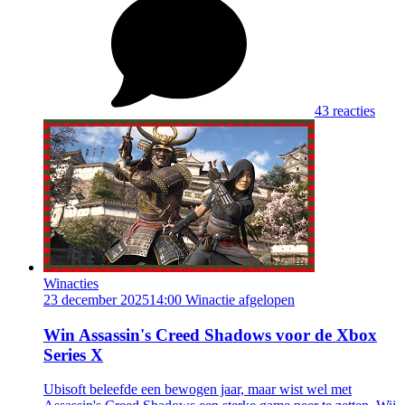
43 reacties
Winacties
23 december 2025
14:00
Winactie afgelopen
Win Assassin's Creed Shadows voor de Xbox
Series X
Ubisoft beleefde een bewogen jaar, maar wist wel met