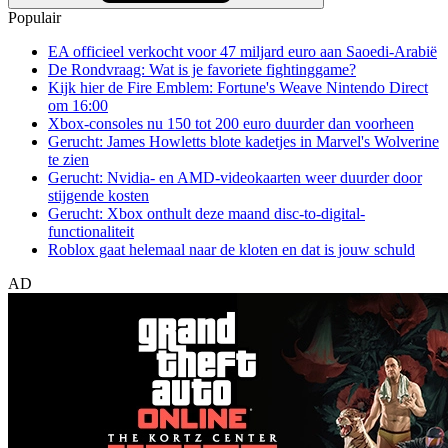
Populair
EA officieel verkocht voor 47 miljard euro aan Saoedi-Arabië
De Rondvraag: Wat is je favoriete fightinggame?
Kijk hier de Fire Emblem: Fortune's Weave Nintendo Direct
om 16:00
Xbox-consoles nu 150 tot 200 euro duurder dan voorheen
Gerucht: James Howletts blote kadetjes in Marvel's Wolverine
te zien
Gerucht: Nvidia- en AMD-videokaarten weer duurder door
stijgende kosten
Gerucht: Xbox onthult deze maand disc-to-digital-
functionaliteit
Roblox gaat helemaal naar de kloten en dat is jouw schuld
AD