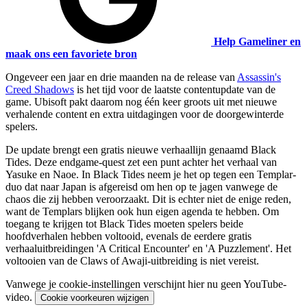
Help Gameliner en
maak ons een favoriete bron
Ongeveer een jaar en drie maanden na de release van
Assassin's
Creed Shadows
is het tijd voor de laatste contentupdate van de
game. Ubisoft pakt daarom nog één keer groots uit met nieuwe
verhalende content en extra uitdagingen voor de doorgewinterde
spelers.
De update brengt een gratis nieuwe verhaallijn genaamd Black
Tides. Deze endgame-quest zet een punt achter het verhaal van
Yasuke en Naoe. In Black Tides neem je het op tegen een Templar-
duo dat naar Japan is afgereisd om hen op te jagen vanwege de
chaos die zij hebben veroorzaakt. Dit is echter niet de enige reden,
want de Templars blijken ook hun eigen agenda te hebben. Om
toegang te krijgen tot Black Tides moeten spelers beide
hoofdverhalen hebben voltooid, evenals de eerdere gratis
verhaaluitbreidingen 'A Critical Encounter' en 'A Puzzlement'. Het
voltooien van de Claws of Awaji-uitbreiding is niet vereist.
Vanwege je cookie-instellingen verschijnt hier nu geen YouTube-
video.
Cookie voorkeuren wijzigen