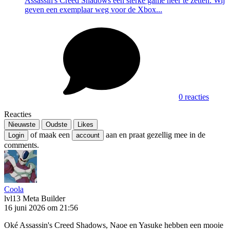
Assassin's Creed Shadows een sterke game neer te zetten. Wij
geven een exemplaar weg voor de Xbox...
0 reacties
Reacties
Nieuwste
Oudste
Likes
of maak een
aan en praat gezellig mee in de
Login
account
comments.
Coola
lvl13
Meta Builder
16 juni 2026 om 21:56
Oké Assassin's Creed Shadows, Naoe en Yasuke hebben een mooie