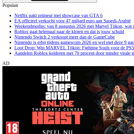
Populair
Netflix pakt primeur met showcase van GTA 6
EA officieel verkocht voor 47 miljard euro aan Saoedi-Arabië
Weekendmodus: van 8 augustus 2026 met Marvel Tōkon, wat sp
Roblox gaat helemaal naar de kloten en dat is jouw schuld
Nintendo Switch 2 verkoopt meer dan de GameCube
Nintendo is erbij tijdens gamescom 2026 en wel met deze 9 ga
Loot Drop: Win MARVEL Tōkon: Fighting Souls voor de PS5
Aandelen Roblox kelderen met 70 procent door minder virale 
AD