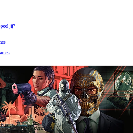
eel jij?
mes
games