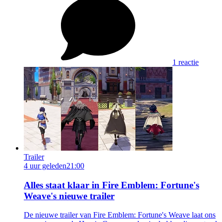
1 reactie
Trailer
4 uur geleden
21:00
Alles staat klaar in Fire Emblem: Fortune's
Weave's nieuwe trailer
De nieuwe trailer van Fire Emblem: Fortune's Weave laat ons