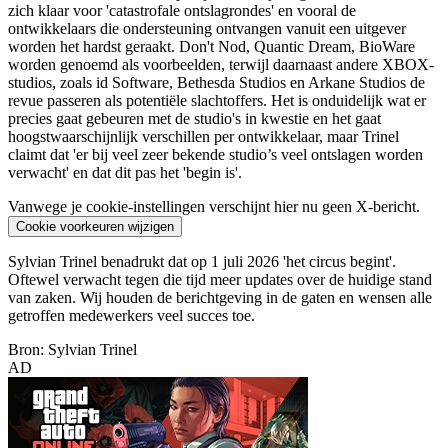
zich klaar voor 'catastrofale ontslagrondes' en vooral de
ontwikkelaars die ondersteuning ontvangen vanuit een uitgever
worden het hardst geraakt. Don't Nod, Quantic Dream, BioWare
worden genoemd als voorbeelden, terwijl daarnaast andere XBOX-
studios, zoals id Software, Bethesda Studios en Arkane Studios de
revue passeren als potentiële slachtoffers. Het is onduidelijk wat er
precies gaat gebeuren met de studio's in kwestie en het gaat
hoogstwaarschijnlijk verschillen per ontwikkelaar, maar Trinel
claimt dat 'er bij veel zeer bekende studio’s veel ontslagen worden
verwacht' en dat dit pas het 'begin is'.
Vanwege je cookie-instellingen verschijnt hier nu geen X-bericht.
Cookie voorkeuren wijzigen
Sylvian Trinel benadrukt dat op 1 juli 2026 'het circus begint'.
Oftewel verwacht tegen die tijd meer updates over de huidige stand
van zaken. Wij houden de berichtgeving in de gaten en wensen alle
getroffen medewerkers veel succes toe.
Bron: Sylvian Trinel
AD