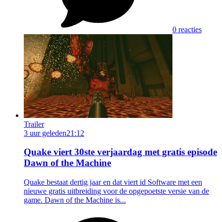
0 reacties
Trailer
3 uur geleden
21:12
Quake viert 30ste verjaardag met gratis episode
Dawn of the Machine
Quake bestaat dertig jaar en dat viert id Software met een
nieuwe gratis uitbreiding voor de opgepoetste versie van de
game. Dawn of the Machine is...