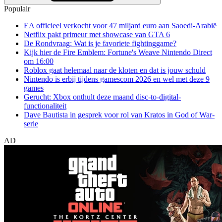
Populair
EA officieel verkocht voor 47 miljard euro aan Saoedi-Arabië
Netflix pakt primeur met showcase van GTA 6
De Rondvraag: Wat is je favoriete fightinggame?
Kijk hier de Fire Emblem: Fortune's Weave Nintendo Direct
om 16:00
Roblox gaat helemaal naar de kloten en dat is jouw schuld
Nintendo is erbij tijdens gamescom 2026 en wel met deze 9
games
Gerucht: Xbox onthult deze maand disc-to-digital-
functionaliteit
Dave Bautista in gesprek voor rol van Kratos in God of War-
serie
AD