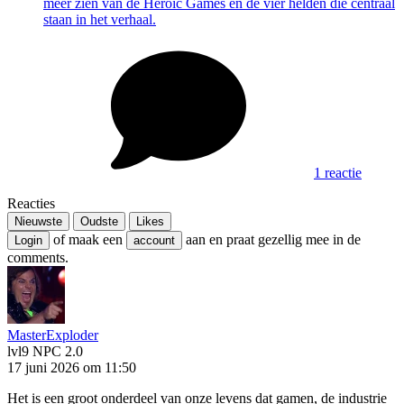
meer zien van de Heroic Games en de vier helden die centraal
staan in het verhaal.
1 reactie
Reacties
Nieuwste
Oudste
Likes
of maak een
aan en praat gezellig mee in de
Login
account
comments.
MasterExploder
lvl9
NPC 2.0
17 juni 2026 om 11:50
Het is een groot onderdeel van onze levens dat gamen, de industrie