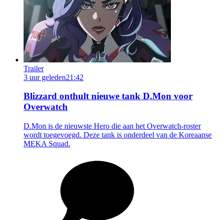
Trailer
3 uur geleden
21:42
Blizzard onthult nieuwe tank D.Mon voor
Overwatch
D.Mon is de nieuwste Hero die aan het Overwatch-roster
wordt toegevoegd. Deze tank is onderdeel van de Koreaanse
MEKA Squad.