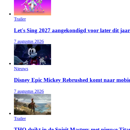
Trailer
Let's Sing 2027 aangekondigd voor later dit jaar
7 augustus 2026
Nieuws
Disney Epic Mickey Rebrushed komt naar mobie
7 augustus 2026
Trailer
THQ duikt in de Spirit Mastery met nieuwe Titan