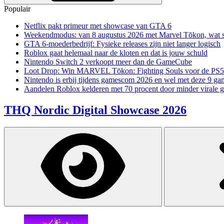
Populair
Netflix pakt primeur met showcase van GTA 6
Weekendmodus: van 8 augustus 2026 met Marvel Tōkon, wat sp
GTA 6-moederbedrijf: Fysieke releases zijn niet langer logisch
Roblox gaat helemaal naar de kloten en dat is jouw schuld
Nintendo Switch 2 verkoopt meer dan de GameCube
Loot Drop: Win MARVEL Tōkon: Fighting Souls voor de PS5
Nintendo is erbij tijdens gamescom 2026 en wel met deze 9 ga
Aandelen Roblox kelderen met 70 procent door minder virale 
THQ Nordic Digital Showcase 2026