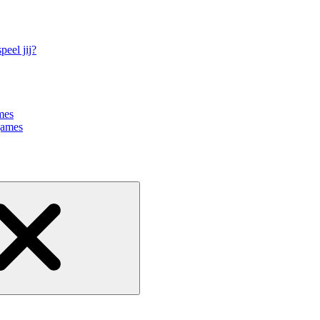
eel jij?
mes
games