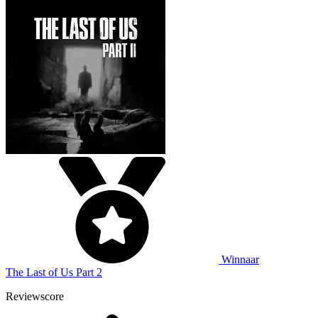
Winnaar
The Last of Us Part 2
Reviewscore