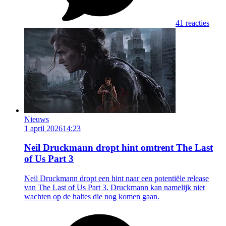
41 reacties
Nieuws
1 april 2026
14:23
Neil Druckmann dropt hint omtrent The Last
of Us Part 3
Neil Druckmann dropt een hint naar een potentiële release
van The Last of Us Part 3. Druckmann kan namelijk niet
wachten op de haltes die nog komen gaan.