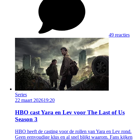
49 reacties
Series
22 maart 2026
19:20
HBO cast Yara en Lev voor The Last of Us
Season 3
HBO heeft de casting voor de rollen van Yara en Lev rond.
Geen eenvoudige klus en al snel blijkt waarom. Fans kijken