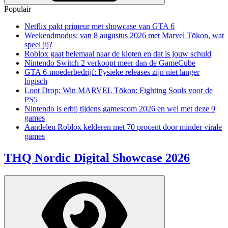
Populair
Netflix pakt primeur met showcase van GTA 6
Weekendmodus: van 8 augustus 2026 met Marvel Tōkon, wat
speel jij?
Roblox gaat helemaal naar de kloten en dat is jouw schuld
Nintendo Switch 2 verkoopt meer dan de GameCube
GTA 6-moederbedrijf: Fysieke releases zijn niet langer
logisch
Loot Drop: Win MARVEL Tōkon: Fighting Souls voor de
PS5
Nintendo is erbij tijdens gamescom 2026 en wel met deze 9
games
Aandelen Roblox kelderen met 70 procent door minder virale
games
THQ Nordic Digital Showcase 2026