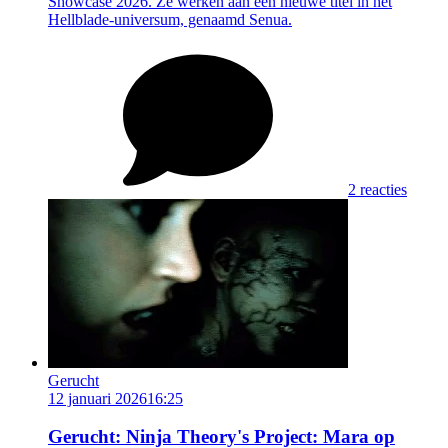
Showcase 2026. Ze werken aan een nieuwe titel in het
Hellblade-universum, genaamd Senua.
2 reacties
Gerucht
12 januari 2026
16:25
Gerucht: Ninja Theory's Project: Mara op