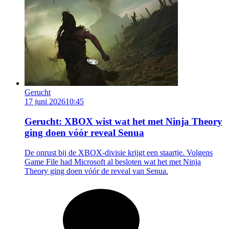
Gerucht
17 juni 2026
10:45
Gerucht: XBOX wist wat het met Ninja Theory
ging doen vóór reveal Senua
De onrust bij de XBOX-divisie krijgt een staartje. Volgens
Game File had Microsoft al besloten wat het met Ninja
Theory ging doen vóór de reveal van Senua.