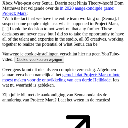
Xbox Wire-post over Senua. Daarin zegt Ninja Theory-hoofd Dom
Matthews het volgende over de
in 2020 aangekondigde game:
Project: Mara
:
"With the fact that we have the entire team working on [Senua], I
suspect some people might ask what's happened to Project Mara,
[...] I took the decision to not work on that any further. These
decisions are never easy, but I did so to take the opportunity to have
all of the talent and expertise in the studio, all 85 creatives, working
together to realize the potential of what Senua can be."
Vanwege je cookie-instellingen verschijnt hier nu geen YouTube-
video.
Cookie voorkeuren wijzigen
Overigens komt dit niet als een complete verrassing. Afgelopen
januari verscheen namelijk al het
gerucht dat Project: Mara ruimte
moest maken voor de ontwikkeling van een derde Hellblade
. Iets
wat nu waarheid is gebleken.
Zijn jullie blij met de aankondiging van Senua ondanks de
annulering van Project: Mara? Laat het weten in de reacties!