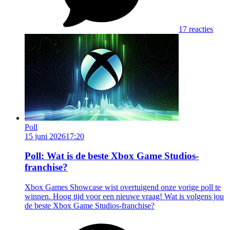
17 reacties
Poll
15 juni 2026
17:20
Poll: Wat is de beste Xbox Game Studios-
franchise?
Xbox Games Showcase wist overtuigend onze vorige poll te
winnen. Hoog tijd voor een nieuwe vraag! Wat is volgens jou
de beste Xbox Game Studios-franchise?