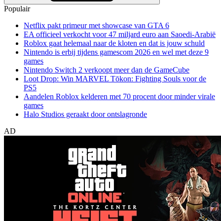
Populair
Netflix pakt primeur met showcase van GTA 6
EA officieel verkocht voor 47 miljard euro aan Saoedi-Arabië
Roblox gaat helemaal naar de kloten en dat is jouw schuld
Nintendo is erbij tijdens gamescom 2026 en wel met deze 9
games
Nintendo Switch 2 verkoopt meer dan de GameCube
Loot Drop: Win MARVEL Tōkon: Fighting Souls voor de
PS5
Aandelen Roblox kelderen met 70 procent door minder virale
games
Halo Studios geraakt door ontslagronde
AD