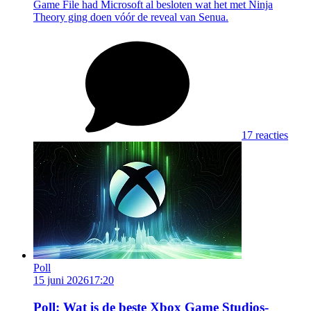
Game File had Microsoft al besloten wat het met Ninja
Theory ging doen vóór de reveal van Senua.
17 reacties
Poll
15 juni 2026
17:20
Poll: Wat is de beste Xbox Game Studios-