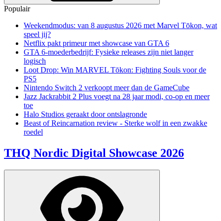
Populair
Weekendmodus: van 8 augustus 2026 met Marvel Tōkon, wat
speel jij?
Netflix pakt primeur met showcase van GTA 6
GTA 6-moederbedrijf: Fysieke releases zijn niet langer
logisch
Loot Drop: Win MARVEL Tōkon: Fighting Souls voor de
PS5
Nintendo Switch 2 verkoopt meer dan de GameCube
Jazz Jackrabbit 2 Plus voegt na 28 jaar modi, co-op en meer
toe
Halo Studios geraakt door ontslagronde
Beast of Reincarnation review - Sterke wolf in een zwakke
roedel
THQ Nordic Digital Showcase 2026