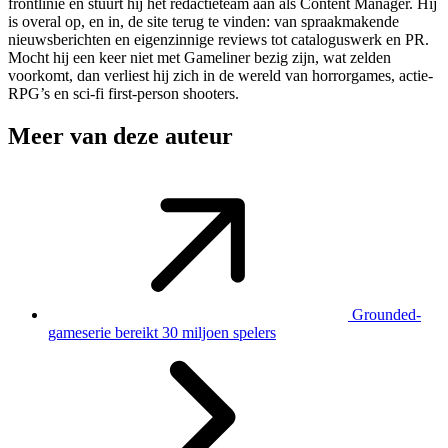
frontlinie en stuurt hij het redactieteam aan als Content Manager. Hij
is overal op, en in, de site terug te vinden: van spraakmakende
nieuwsberichten en eigenzinnige reviews tot cataloguswerk en PR.
Mocht hij een keer niet met Gameliner bezig zijn, wat zelden
voorkomt, dan verliest hij zich in de wereld van horrorgames, actie-
RPG’s en sci-fi first-person shooters.
Meer van deze auteur
Grounded-
gameserie bereikt 30 miljoen spelers