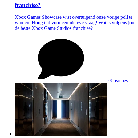
franchise?
Xbox Games Showcase wist overtuigend onze vorige poll te
winnen. Hoog tijd voor een nieuwe vraag! Wat is volgens jou
de beste Xbox Game Studios-franchise?
29 reacties