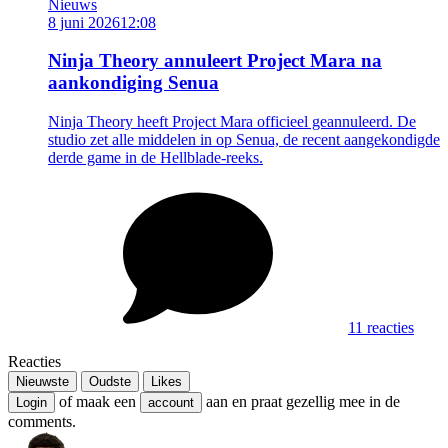
Nieuws
8 juni 2026
12:08
Ninja Theory annuleert Project Mara na
aankondiging Senua
Ninja Theory heeft Project Mara officieel geannuleerd. De
studio zet alle middelen in op Senua, de recent aangekondigde
derde game in de Hellblade-reeks.
11 reacties
Reacties
Nieuwste
Oudste
Likes
of maak een
aan en praat gezellig mee in de
Login
account
comments.