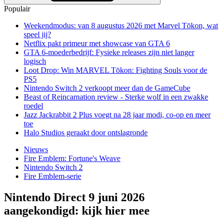
Populair
Weekendmodus: van 8 augustus 2026 met Marvel Tōkon, wat
speel jij?
Netflix pakt primeur met showcase van GTA 6
GTA 6-moederbedrijf: Fysieke releases zijn niet langer
logisch
Loot Drop: Win MARVEL Tōkon: Fighting Souls voor de
PS5
Nintendo Switch 2 verkoopt meer dan de GameCube
Beast of Reincarnation review - Sterke wolf in een zwakke
roedel
Jazz Jackrabbit 2 Plus voegt na 28 jaar modi, co-op en meer
toe
Halo Studios geraakt door ontslagronde
Nieuws
Fire Emblem: Fortune's Weave
Nintendo Switch 2
Fire Emblem-serie
Nintendo Direct 9 juni 2026
aangekondigd: kijk hier mee