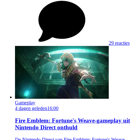
29 reacties
Gameplay
4 dagen geleden
16:00
Fire Emblem: Fortune's Weave-gameplay uit
Nintendo Direct onthuld
De Nintendo Direct van Fire Emblem: Fortune's Weave