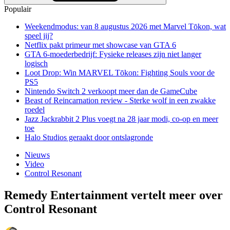
Populair
Weekendmodus: van 8 augustus 2026 met Marvel Tōkon, wat
speel jij?
Netflix pakt primeur met showcase van GTA 6
GTA 6-moederbedrijf: Fysieke releases zijn niet langer
logisch
Loot Drop: Win MARVEL Tōkon: Fighting Souls voor de
PS5
Nintendo Switch 2 verkoopt meer dan de GameCube
Beast of Reincarnation review - Sterke wolf in een zwakke
roedel
Jazz Jackrabbit 2 Plus voegt na 28 jaar modi, co-op en meer
toe
Halo Studios geraakt door ontslagronde
Nieuws
Video
Control Resonant
Remedy Entertainment vertelt meer over
Control Resonant