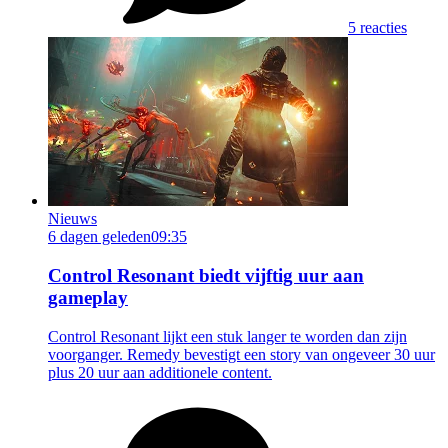
5 reacties
Nieuws
6 dagen geleden
09:35
Control Resonant biedt vijftig uur aan
gameplay
Control Resonant lijkt een stuk langer te worden dan zijn
voorganger. Remedy bevestigt een story van ongeveer 30 uur
plus 20 uur aan additionele content.