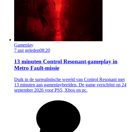
Gameplay
7 uur geleden
08:20
13 minuten Control Resonant-gameplay in
Metro Fault-missie
Duik in de surrealistische wereld van Control Resonant met
13 minuten aan gameplaybeelden. De game verschijnt op 24
september 2026 voor PS5, Xbox en pc.