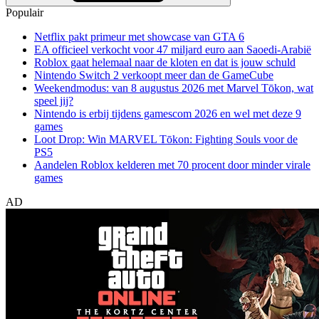
Populair
Netflix pakt primeur met showcase van GTA 6
EA officieel verkocht voor 47 miljard euro aan Saoedi-Arabië
Roblox gaat helemaal naar de kloten en dat is jouw schuld
Nintendo Switch 2 verkoopt meer dan de GameCube
Weekendmodus: van 8 augustus 2026 met Marvel Tōkon, wat
speel jij?
Nintendo is erbij tijdens gamescom 2026 en wel met deze 9
games
Loot Drop: Win MARVEL Tōkon: Fighting Souls voor de
PS5
Aandelen Roblox kelderen met 70 procent door minder virale
games
AD