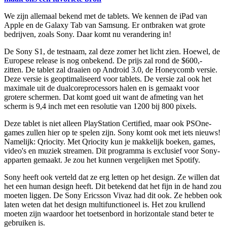
We zijn allemaal bekend met de tablets. We kennen de iPad van
Apple en de Galaxy Tab van Samsung. Er ontbraken wat grote
bedrijven, zoals Sony. Daar komt nu verandering in!
De Sony S1, de testnaam, zal deze zomer het licht zien. Hoewel, de
Europese release is nog onbekend. De prijs zal rond de $600,-
zitten. De tablet zal draaien op Android 3.0, de Honeycomb versie.
Deze versie is geoptimaliseerd voor tablets. De versie zal ook het
maximale uit de dualcoreprocessors halen en is gemaakt voor
grotere schermen. Dat komt goed uit want de afmeting van het
scherm is 9,4 inch met een resolutie van 1200 bij 800 pixels.
Deze tablet is niet alleen PlayStation Certified, maar ook PSOne-
games zullen hier op te spelen zijn. Sony komt ook met iets nieuws!
Namelijk: Qriocity. Met Qriocity kun je makkelijk boeken, games,
video's en muziek streamen. Dit programma is exclusief voor Sony-
apparten gemaakt. Je zou het kunnen vergelijken met Spotify.
Sony heeft ook verteld dat ze erg letten op het design. Ze willen dat
het een human design heeft. Dit betekend dat het fijn in de hand zou
moeten liggen. De Sony Ericsson Vivaz had dit ook. Ze hebben ook
laten weten dat het design multifunctioneel is. Het zou krullend
moeten zijn waardoor het toetsenbord in horizontale stand beter te
gebruiken is.