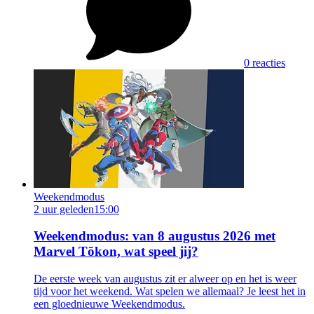
0 reacties
Weekendmodus
2 uur geleden
15:00
Weekendmodus: van 8 augustus 2026 met
Marvel Tōkon, wat speel jij?
De eerste week van augustus zit er alweer op en het is weer
tijd voor het weekend. Wat spelen we allemaal? Je leest het in
een gloednieuwe Weekendmodus.